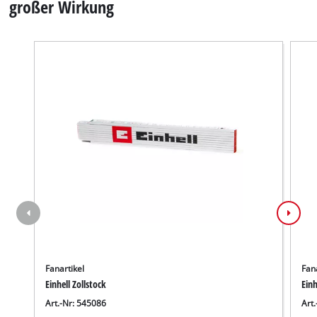
großer Wirkung
Fanartikel
Fana
Einhell Zollstock
Einh
Art.-Nr: 545086
Art