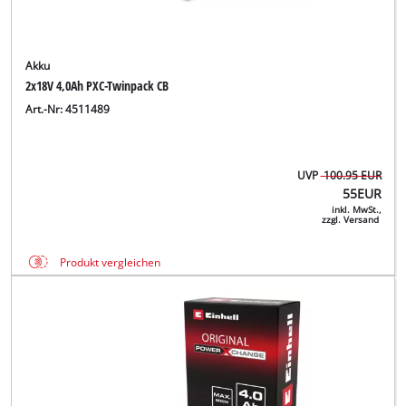
Akku
2x18V 4,0Ah PXC-Twinpack CB
Art.-Nr: 4511489
UVP
100.95 EUR
55
EUR
inkl. MwSt.,
zzgl. Versand
Produkt vergleichen