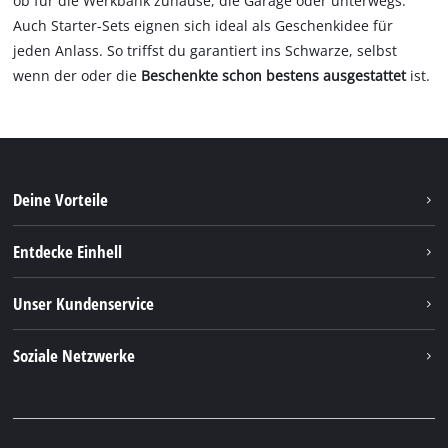
ob für die Werkbank zuhause, die Garage oder unterwegs.
Auch Starter-Sets eignen sich ideal als Geschenkidee für
jeden Anlass. So triffst du garantiert ins Schwarze, selbst
wenn der oder die
Beschenkte schon bestens ausgestattet
ist.
Deine Vorteile
Entdecke Einhell
Einhell weltweit
Unser Kundenservice
Über uns
Kontakt
Soziale Netzwerke
Nachhaltigkeit
Garantien & Produktregistrierung
Presseportal
Facebook
Ersatzteile & Bedienungsanleitungen
YouTube
Reparaturservice