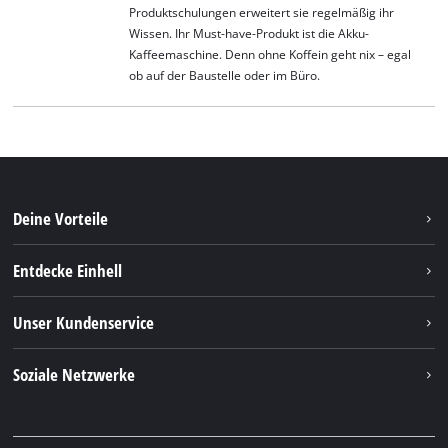
Produktschulungen erweitert sie regelmäßig ihr
Wissen. Ihr Must-have-Produkt ist die Akku-
Kaffeemaschine. Denn ohne Koffein geht nix – egal
ob auf der Baustelle oder im Büro.
Deine Vorteile
Entdecke Einhell
Einhell weltweit
Unser Kundenservice
Über uns
Kontakt
Soziale Netzwerke
Nachhaltigkeit
Garantien & Produktregistrierung
Presseportal
Facebook
Ersatzteile & Bedienungsanleitungen
YouTube