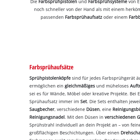
Die
Farbsprühpistolen
und
Farbsprühsysteme
von E
noch schneller von der Hand als mit einem herkö
passenden
Farbsprühaufsatz
oder einem
Farb
Farbsprühaufsätze
Sprühpistolenköpfe
sind für jedes Farbsprühgerät äu
ermöglichen ein
gleichmäßiges
und müheloses
Auft
sei es für Wände, Möbel oder kreative Projekte. Bei 
Sprühaufsatz immer im
Set
. Die Sets enthalten jewe
Saugbecher
, verschiedene
Düsen
, eine
Reinigungsb
Reinigungsnadel
. Mit den Düsen in
verschiedenen 
Sprühstrahl individuell an dein Projekt an – von fein
großflächigen Beschichtungen. Über einen
Drehscha