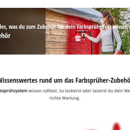
lles, was du zum Zubehör für dein Farbsprühgerät wissen s
ehör
Wissenswertes rund um das Farbsprüher-Zubehö
rbsprühsystem
wissen solltest. So lackierst oder lasierst du dein 
richte Wartung.