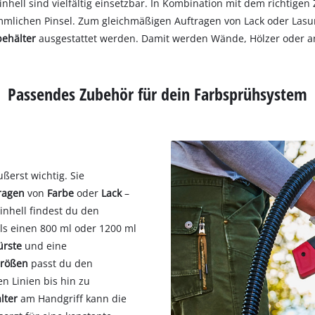
inhell sind vielfältig einsetzbar. In Kombination mit dem richtige
mmlichen Pinsel. Zum gleichmäßigen Auftragen von Lack oder Lasu
behälter
ausgestattet werden. Damit werden Wände, Hölzer oder and
Passendes Zubehör für dein Farbsprühsystem
ßerst wichtig. Sie
ragen
von
Farbe
oder
Lack
–
Einhell findest du den
ils einen 800 ml oder 1200 ml
ürste
und eine
Größen
passt du den
en Linien bis hin zu
lter
am Handgriff kann die