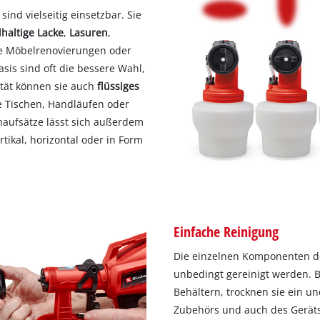
sind vielseitig einsetzbar. Sie
lhaltige
Lacke
,
Lasuren
,
wie Möbelrenovierungen oder
sis sind oft die bessere Wahl,
lität können sie auch
flüssiges
e Tischen, Handläufen oder
haufsätze lässt sich außerdem
rtikal, horizontal oder in Form
Einfache Reinigung
Die einzelnen Komponenten d
unbedingt gereinigt werden. B
Behältern, trocknen sie ein 
Zubehörs und auch des Geräts 