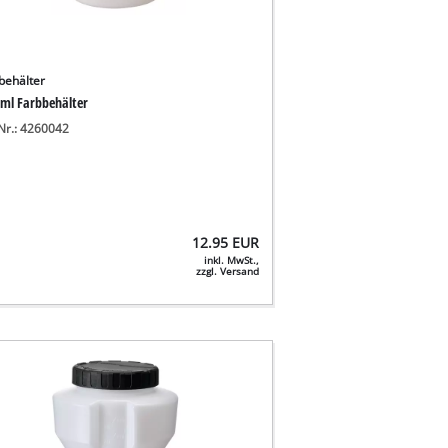
behälter
 ml Farbbehälter
-Nr.: 4260042
12.95
EUR
inkl. MwSt.,
zzgl. Versand