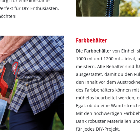
orgt für eine konstante
Perfekt für DIY-Enthusiasten,
möchten!
Farbbehälter
Die
Farbbehälter
von Einhell s
1000 ml und 1200 ml – ideal,
meistern. Alle Behälter sind
h
ausgestattet, damit du den Fül
den Inhalt vor dem Austrockne
des Farbbehälters können mit
mühelos bearbeitet werden, o
Egal, ob du eine Wand streichs
Mit den hochwertigen Farbbehä
Dank robuster Materialien und
für jedes DIY-Projekt.