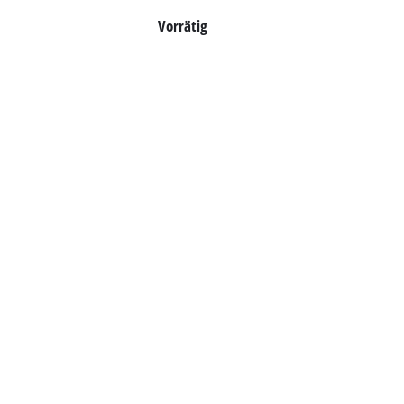
Vorrätig
Deutsch
DE
Deutsch
English