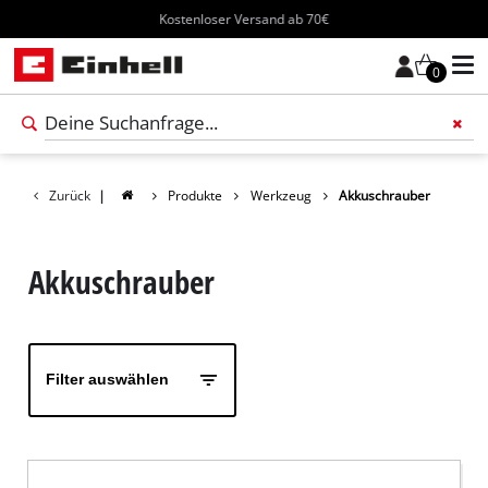
Kostenloser Versand ab 70€
0
Füge 
Zurück
|
Produkte
Werkzeug
Akkuschrauber
Akkuschrauber
Filter auswählen