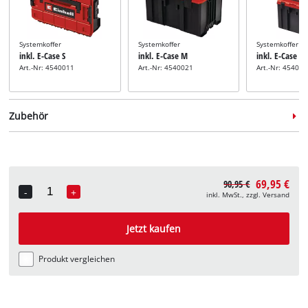
Systemkoffer
Systemkoffer
Systemkoffer
inkl. E-Case S
inkl. E-Case M
inkl. E-Case L
Art.-Nr: 4540011
Art.-Nr: 4540021
Art.-Nr: 45400
Zubehör
69,95 €
90,95 €
Stichsägeblatt-Set
-
+
inkl. MwSt., zzgl. Versand
inkl. 4-tlg. Stich-
Quantity
Stichsägeblatt-Set
Sägeblatt-Set
inkl. 10-tlg. Stich-
Art.-Nr: 49625427
Sägeblatt-Set
Jetzt kaufen
Art.-Nr: 49617350
Produkt vergleichen