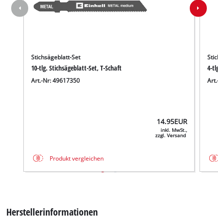
Stichsägeblatt-Set
Stic
10-tlg. Stichsägeblatt-Set, T-Schaft
4-tl
Art.-Nr: 49617350
Art
14.95
EUR
inkl. MwSt.,
zzgl. Versand
Produkt vergleichen
Herstellerinformationen