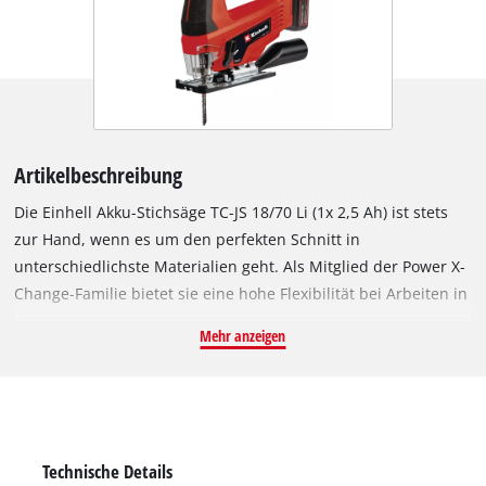
Artikelbeschreibung
Die Einhell Akku-Stichsäge TC-JS 18/70 Li (1x 2,5 Ah) ist stets
zur Hand, wenn es um den perfekten Schnitt in
unterschiedlichste Materialien geht. Als Mitglied der Power X-
Change-Familie bietet sie eine hohe Flexibilität bei Arbeiten in
Heim, Werkstatt und Garage. Durch ihre hohe Laufruhe und
Mehr anzeigen
dank einer Leerlaufdrehzahl von 2.700 Hübe/min ermöglicht
die Akku-Stichsäge exakte Schnitte bis zu 70 mm tief in Holz
und 8 mm in Stahl sowie Schrägschnitte bis 45°. Ausrissfreie
und saubere Schnitte sind dank des mitgelieferten
Spanreißschutzes möglich. Für einen schnellen Sägefortschritt
Technische Details
sorgt der zuschaltbare Pendelhub. Die T-Schaft-Aufnahme