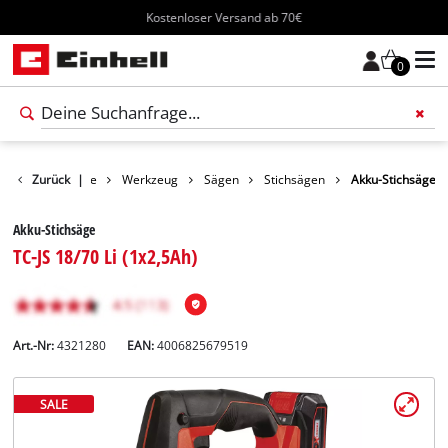
Kostenloser Versand ab 70€
0
Zurück
Produkte
|
Werkzeug
Sägen
Stichsägen
Akku-Stichsäge
Akku-Stichsäge
TC-JS 18/70 Li (1x2,5Ah)
Art.-Nr:
4321280
EAN:
4006825679519
SALE