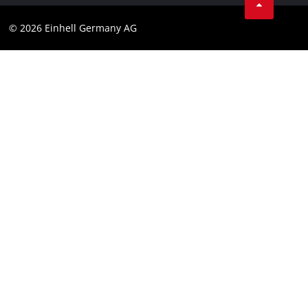
Datenschutz
© 2026 Einhell Germany AG
Impressum
Compliance
Verbraucherhinweise
Barrierefreiheits-Erklärung