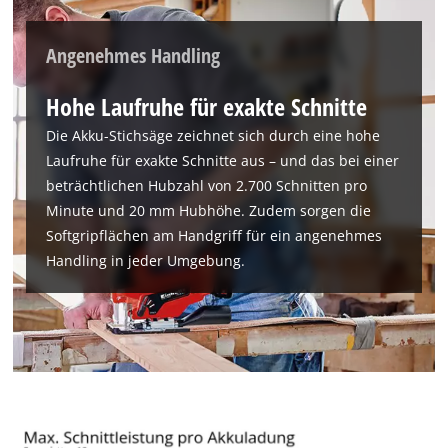
Angenehmes Handling
Hohe Laufruhe für exakte Schnitte
Die Akku-Stichsäge zeichnet sich durch eine hohe
Wir benötigen deine Zustimmung, um
Laufruhe für exakte Schnitte aus – und das bei einer
Google Maps laden zu können!
beträchtlichen Hubzahl von 2.700 Schnitten pro
Minute und 20 mm Hubhöhe. Zudem sorgen die
This content is not permitted to load due
Softgripflächen am Handgriff für ein angenehmes
to trackers that are not disclosed to the
Handling in jeder Umgebung.
visitor. The website owner needs to setup
the site with their CMP to add this content
to the list of technologies used.
Powered by
Usercentrics Consent
Management Platform