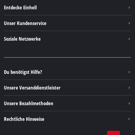
Entdecke Einhell
Einhell weltweit
Unser Kundenservice
Über uns
Kontakt
Soziale Netzwerke
Nachhaltigkeit
Garantien & Produktregistrierung
Presseportal
Facebook
Ersatzteile & Bedienungsanleitungen
YouTube
Reparaturservice
Instagram
Du benötigst Hilfe?
FAQs
TikTok
Rücksendungen / Widerruf
Unsere Versanddienstleister
Pinterest
Verpackungsrichtlinien
Linkedin
Unsere Bezahlmethoden
Hinweise zur Batterieentsorgung
Vertrag widerrufen
Rechtliche Hinweise
AGB