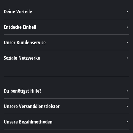
Deine Vorteile
Entdecke Einhell
Einhell weltweit
Unser Kundenservice
Über uns
Kontakt
Soziale Netzwerke
Nachhaltigkeit
Garantien & Produktregistrierung
Presseportal
Facebook
Ersatzteile & Bedienungsanleitungen
YouTube
Reparaturservice
Instagram
Du benötigst Hilfe?
FAQs
TikTok
Rücksendungen / Widerruf
Unsere Versanddienstleister
Pinterest
Verpackungsrichtlinien
Linkedin
Unsere Bezahlmethoden
Hinweise zur Batterieentsorgung