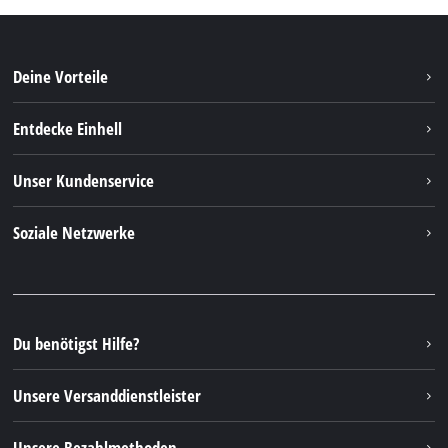
Deine Vorteile
Entdecke Einhell
Einhell weltweit
Unser Kundenservice
Über uns
Kontakt
Soziale Netzwerke
Nachhaltigkeit
Garantien & Produktregistrierung
Presseportal
Facebook
Ersatzteile & Bedienungsanleitungen
YouTube
Reparaturservice
Instagram
Du benötigst Hilfe?
FAQs
TikTok
Rücksendungen / Widerruf
Unsere Versanddienstleister
Pinterest
Verpackungsrichtlinien
Linkedin
Unsere Bezahlmethoden