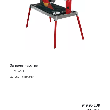
Steintrennmaschine
TE-SC 920 L
Art.-Nr.: 4301432
949.95
EUR
inkl. MwSt.,