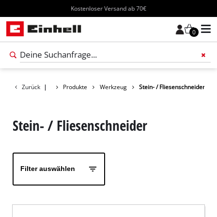
Kostenloser Versand ab 70€
0
Füge 
Zurück
|
Produkte
Werkzeug
Stein- / Fliesenschneider
Stein- / Fliesenschneider
Filter auswählen