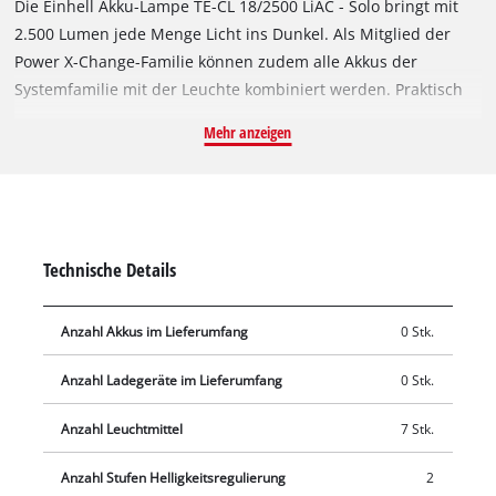
Die Einhell Akku-Lampe TE-CL 18/2500 LiAC - Solo bringt mit
2.500 Lumen jede Menge Licht ins Dunkel. Als Mitglied der
Power X-Change-Familie können zudem alle Akkus der
Systemfamilie mit der Leuchte kombiniert werden. Praktisch
ist die Akku-Lampe nicht nur an schlecht beleuchteten Orten
Mehr anzeigen
wie im Keller, der Baustelle, im Dachgeschoss oder in dunklen
Ecken der Werkstatt. Den vollen Durchblick auf das
Geschehen bietet eine handliche Akku-Lampe auch bei
Stromausfall oder im Campingurlaub, für Nachtwanderungen,
für Spaziergänge nach Sonnenuntergang und bei anderen
Technische Details
Outdoor-Aktivitäten, wenn auf eine strom-unabhängige
Lichtquelle nicht verzichtet werden soll. Dank der sieben
Anzahl Akkus im Lieferumfang
0 Stk.
langlebigen, leuchtstarken LEDs mit insgesamt 2.500 Lumen
Lichtstrom und 6.500 K(elvin) Lichttemperatur ist die Akku-
Anzahl Ladegeräte im Lieferumfang
0 Stk.
Lampe nicht nur heller, sondern auch robuster und
stoßunempfindlicher als eine vergleichbare Halogen-Lampe.
Anzahl Leuchtmittel
7 Stk.
Zwei Helligkeitsstufen sorgen für die ideale Ausleuchtung.
Eine Stativfixierung ist durch das 1/4"-Stativgewinde möglich.
Anzahl Stufen Helligkeitsregulierung
2