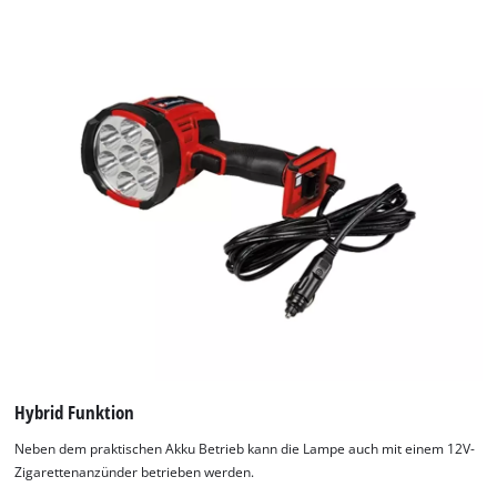
list
of
technologies
used.
Powered
by
Usercentrics
Consent
Management
Platform
Hybrid Funktion
Neben dem praktischen Akku Betrieb kann die Lampe auch mit einem 12V-
Zigarettenanzünder betrieben werden.