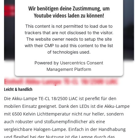
Wir
Wir benötigen deine Zustimmung, um
benötigen
Youtube videos laden zu können!
deine
Zustimmung,
This content is not permitted to load due to
um Youtube
trackers that are not disclosed to the visitor.
laden zu
The website owner needs to setup the site
können!
with their CMP to add this content to the list
of technologies used.
This
Powered by
Usercentrics Consent
content
Management Platform
is
not
Einhell Akku-Lampe TE-CL 18/2500 LiAC
permitted
Leicht & handlich
to
load
Die Akku-Lampe TE-CL 18/2500 LiAC ist perefkt für den
due
mobilen Einsatz geeignet. Dank den LEDs ist die Akku-Lampe
to
mit 6500 Kelvin Lichttemperatur nicht nur heller, sondern
trackers
auch robuster und stoßunempfindlicher als eine
that
are
vergleichbare Halogen-Lampe. Einfach in der Handhabung
not
und flexibel bei der Nutzung ist die Lampe durch das