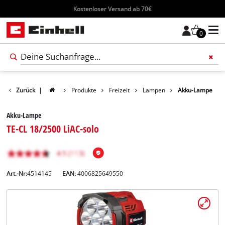
Kostenloser Versand ab 70€
0
Zurück
|
Produkte
Freizeit
Lampen
Akku-Lampe
Akku-Lampe
TE-CL 18/2500 LiAC-solo
Art.-Nr:
4514145
EAN:
4006825649550