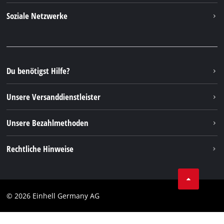
Kontakt
Soziale Netzwerke
Nachhaltigkeit
Garantien & Produktregistrierung
Presseportal
Facebook
Ersatzteile & Bedienungsanleitungen
YouTube
Reparaturservice
Instagram
Du benötigst Hilfe?
FAQs
TikTok
Rücksendungen / Widerruf
Unsere Versanddienstleister
Pinterest
Verpackungsrichtlinien
Linkedin
Unsere Bezahlmethoden
Hinweise zur Batterieentsorgung
Vertrag widerrufen
Rechtliche Hinweise
AGB
Datenschutz
© 2026 Einhell Germany AG
Impressum
Compliance