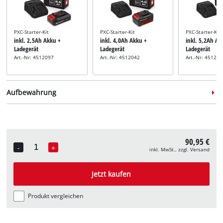
PXC-Starter-Kit
PXC-Starter-Kit
PXC-Starter-Kit
inkl. 2,5Ah Akku +
inkl. 4,0Ah Akku +
inkl. 5,2Ah Ak
Ladegerät
Ladegerät
Ladegerät
Art.-Nr: 4512097
Art.-Nr: 4512042
Art.-Nr: 45121
Aufbewahrung
90,95 €
-
+
inkl. MwSt., zzgl. Versand
Quantity
Systemkoffer
Systemkoffer
Systemkoffer
inkl. E-Case S
inkl. E-Case M
inkl. E-Case L
Jetzt kaufen
Art.-Nr: 4540011
Art.-Nr: 4540021
Art.-Nr: 45400
Produkt vergleichen