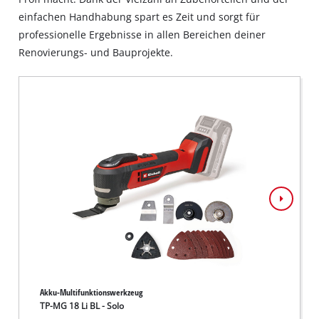
einfachen Handhabung spart es Zeit und sorgt für
professionelle Ergebnisse in allen Bereichen deiner
Renovierungs- und Bauprojekte.
Akku-Multifunktionswerkzeug
Akku-M
TP-MG 18 Li BL - Solo
VARRI