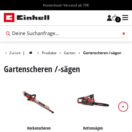
Kostenloser Versand ab 70€
0
Füge 
Zurück
|
Produkte
Garten
Gartenscheren /-sägen
Gartenscheren /-sägen
Heckenscheren
Kettensägen