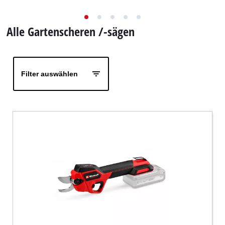
Deutsch
DE
Deutsch
Alle Gartenscheren /-sägen
English
Filter auswählen