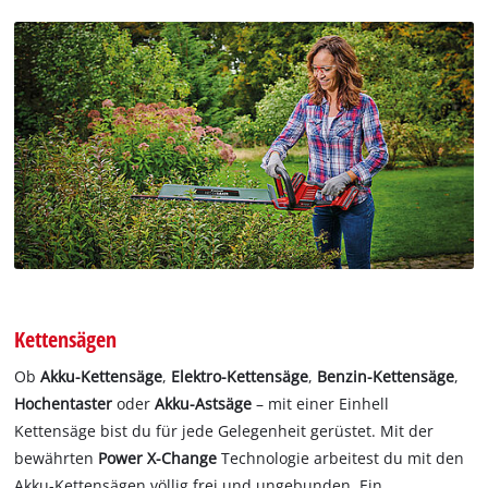
Kettensägen
Ob
Akku-Kettensäge
,
Elektro-Kettensäge
,
Benzin-Kettensäge
,
Hochentaster
oder
Akku-Astsäge
– mit einer Einhell
Kettensäge bist du für jede Gelegenheit gerüstet. Mit der
bewährten
Power X-Change
Technologie arbeitest du mit den
Akku-Kettensägen völlig frei und ungebunden. Ein