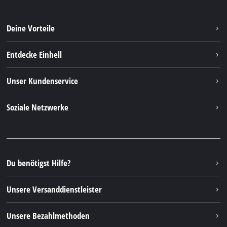
Deine Vorteile
Entdecke Einhell
Einhell weltweit
Unser Kundenservice
Über uns
Kontakt
Soziale Netzwerke
Nachhaltigkeit
Garantien & Produktregistrierung
Presseportal
Facebook
Ersatzteile & Bedienungsanleitungen
YouTube
Reparaturservice
Instagram
Du benötigst Hilfe?
FAQs
TikTok
Rücksendungen / Widerruf
Unsere Versanddienstleister
Pinterest
Verpackungsrichtlinien
Linkedin
Unsere Bezahlmethoden
Hinweise zur Batterieentsorgung