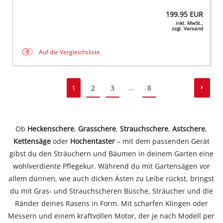
199.95
EUR
inkl. MwSt.,
zzgl. Versand
Auf die Vergleichsliste
1
2
3
8
...
Ob
Heckenschere
,
Grasschere
,
Strauchschere
,
Astschere
,
Kettensäge
oder
Hochentaster
– mit dem passenden Gerät
gibst du den Sträuchern und Bäumen in deinem Garten eine
wohlverdiente Pflegekur. Während du mit Gartensägen vor
allem dünnen, wie auch dicken Ästen zu Leibe rückst, bringst
du mit Gras- und Strauchscheren Büsche, Sträucher und die
Ränder deines Rasens in Form. Mit scharfen Klingen oder
Messern und einem kraftvollen Motor, der je nach Modell per