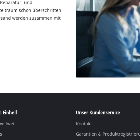
 Reparatur‐ und
zeitraum schon überschritten
Versand werden zusammen mit
 Einhell
Unser Kundenservice
weltweit
Kontakt
s
Garantien & Produktregistrier