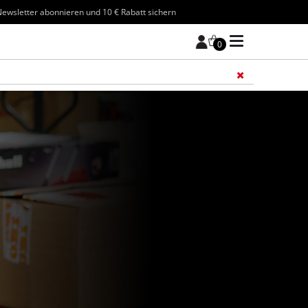
ewsletter abonnieren und 10 € Rabatt sichern
0
Füge 