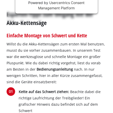
Powered by
Usercentrics Consent
content
Management Platform
is
Experten-Tipps zum Umgang mit der
not
permitted
Akku-Kettensäge
to
load
Einfache Montage von Schwert und Kette
due
to
Willst du die Akku-Kettensägen zum ersten Mal benutzen,
trackers
musst du sie vorher zusammenbauen. In unserem Test
that
are
war die werkzeuglose und schnelle Montage ein großer
not
Pluspunkt. Wie du dabei richtig vorgehst, liest du vorab
disclosed
am Besten in der
Bedienungsanleitung
nach. In nur
to
wenigen Schritten, hier in aller Kürze zusammengefasst,
the
sind die Geräte einsatzbereit:
visitor.
The
Kette auf das Schwert ziehen:
Beachte dabei die
website
richtige Laufrichtung der Treibglieder! Ein
owner
needs
grafischer Hinweis dazu befindet sich auf dem
to
Schwert