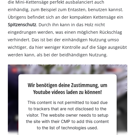
die Mini-Kettensäge perfekt ausbalanciert auch
Usercentrics
einhändig, zum Beispiel zum Entasten, benutzen kannst.
Consent
Management
Übrigens befindet sich an der kompakten Kettensäge ein
Platform
Spitzenschutz
. Durch ihn kann in das Holz nicht
eingedrungen werden, was einen möglichen Rückschlag
verhindert. Das ist bei der einhändigen Nutzung umso
wichtiger, da hier weniger Kontrolle auf die Säge ausgeübt
werden kann, als bei der beidhändigen Nutzung.
Wir
Wir benötigen deine Zustimmung, um
benötigen
Youtube videos laden zu können!
deine
Zustimmung,
This content is not permitted to load due
um Youtube
to trackers that are not disclosed to the
laden zu
visitor. The website owner needs to setup
können!
the site with their CMP to add this content
to the list of technologies used.
This