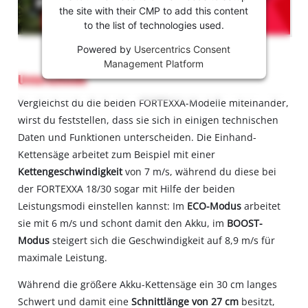
können!
the site with their CMP to add this content
to the list of technologies used.
This
Powered by
Usercentrics Consent
content
Management Platform
is
Unterschiede
not
permitted
Vergleichst du die beiden FORTEXXA-Modelle miteinander,
to
wirst du feststellen, dass sie sich in einigen technischen
load
Daten und Funktionen unterscheiden. Die Einhand-
due
to
Kettensäge arbeitet zum Beispiel mit einer
trackers
Kettengeschwindigkeit
von 7 m/s, während du diese bei
that
der FORTEXXA 18/30 sogar mit Hilfe der beiden
are
Leistungsmodi einstellen kannst: Im
ECO-Modus
arbeitet
not
sie mit 6 m/s und schont damit den Akku, im
BOOST-
disclosed
to
Modus
steigert sich die Geschwindigkeit auf 8,9 m/s für
the
maximale Leistung.
visitor.
The
Während die größere Akku-Kettensäge ein 30 cm langes
website
Schwert und damit eine
Schnittlänge von 27 cm
besitzt,