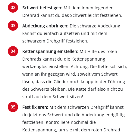
setup
Schwert befestigen:
Mit dem innenliegenden
the
site
Drehrad kannst du das Schwert leicht festziehen.
with
Abdeckung anbringen:
Die schwarze Abdeckung
their
kannst du einfach aufsetzen und mit dem
CMP
to
schwarzem Drehgriff festziehen.
add
Kettenspannung einstellen:
Mit Hilfe des roten
this
content
Drehrads kannst du die Kettenspannung
to
werkzeuglos einstellen. Achtung: Die Kette soll sich,
the
wenn an ihr gezogen wird, soweit vom Schwert
list
lösen, dass die Glieder noch knapp in der Führung
of
des Schwerts bleiben. Die Kette darf also nicht zu
technologies
straff auf dem Schwert sitzen!
used.
Fest fixieren:
Mit dem schwarzen Drehgriff kannst
Powered
by
du jetzt das Schwert und die Abdeckung endgültig
Usercentrics
festziehen. Kontrolliere nochmal die
Consent
Kettenspannung, um sie mit dem roten Drehrad
Management