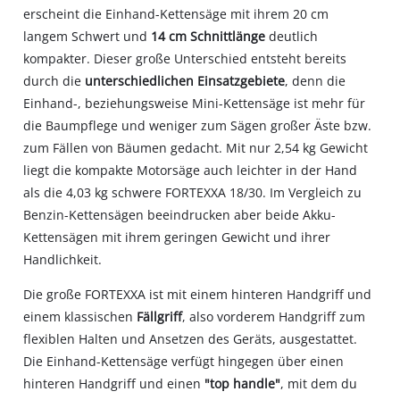
owner
erscheint die Einhand-Kettensäge mit ihrem 20 cm
needs
langem Schwert und
14 cm Schnittlänge
deutlich
to
kompakter. Dieser große Unterschied entsteht bereits
setup
the
durch die
unterschiedlichen Einsatzgebiete
, denn die
site
Einhand-, beziehungsweise Mini-Kettensäge ist mehr für
with
die Baumpflege und weniger zum Sägen großer Äste bzw.
their
zum Fällen von Bäumen gedacht. Mit nur 2,54 kg Gewicht
CMP
liegt die kompakte Motorsäge auch leichter in der Hand
to
add
als die 4,03 kg schwere FORTEXXA 18/30. Im Vergleich zu
this
Benzin-Kettensägen beeindrucken aber beide Akku-
content
Kettensägen mit ihrem geringen Gewicht und ihrer
to
Handlichkeit.
the
list
Die große FORTEXXA ist mit einem hinteren Handgriff und
of
einem klassischen
Fällgriff
, also vorderem Handgriff zum
technologies
flexiblen Halten und Ansetzen des Geräts, ausgestattet.
used.
Die Einhand-Kettensäge verfügt hingegen über einen
Powered
hinteren Handgriff und einen
"top handle"
, mit dem du
by