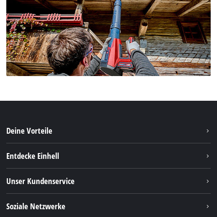
Deine Vorteile
Entdecke Einhell
Einhell weltweit
Unser Kundenservice
Über uns
Kontakt
Soziale Netzwerke
Nachhaltigkeit
Garantien & Produktregistrierung