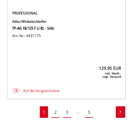
PROFESSIONAL
Akku-Winkelschleifer
TP-AG 18/125 F Li BL - Solo
Art.-Nr.: 4431175
129.95
EUR
inkl. MwSt.,
zzgl. Versand
Auf die Vergleichsliste
1
2
3
5
...