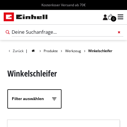
Kostenloser Versand ab 70€
0
Füge 
Zurück
|
Produkte
Werkzeug
Winkelschleifer
Winkelschleifer
Filter auswählen