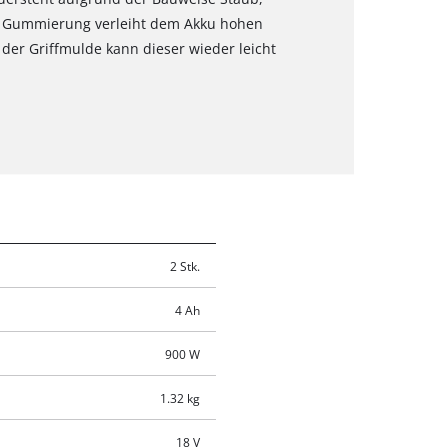
e Gummierung verleiht dem Akku hohen
e der Griffmulde kann dieser wieder leicht
2 Stk.
4 Ah
900 W
1.32 kg
18 V