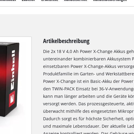
Artikelbeschreibung
Die 2x 18 V 4,0 Ah Power X-Change Akkus ge
untereinander kombinierbaren Akkusystem Po
einsetzbaren Power X-Change-Akkus versorge
Produktfamilie im Garten- und Werkstattbere
Power X-Change ist ein Basic-Akku der Power
den TWIN-PACK Einsatz bei 36-V-Anwendunge
kann man länger arbeiten und die Geräte kön
versorgt werden. Das prozessgesteuerte, ak
überwacht mithilfe des eingesetzten Mikropr
Dadurch sorgt es für höchste Sicherheit, op
und maximale Lebensdauer. Der aktuelle Lad
Anzeige kontrolliert werden. Das Gehäuse w