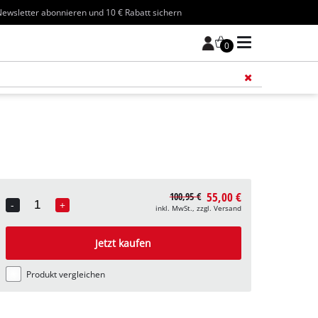
ewsletter abonnieren und 10 € Rabatt sichern
0
Füge 
55,00 €
100,95 €
-
+
inkl. MwSt., zzgl. Versand
Quantity
Jetzt kaufen
Produkt vergleichen