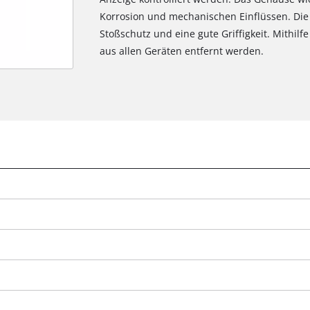
Korrosion und mechanischen Einflüssen. Di
Stoßschutz und eine gute Griffigkeit. Mithilf
aus allen Geräten entfernt werden.
Wir benötigen deine Zustimmung, um
Google Maps laden zu können!
This content is not permitted to load due
to trackers that are not disclosed to the