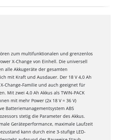
hören zum multifunktionalen und grenzenlos
wer X-Change von Einhell. Die universell
n alle Akkugeräte der gesamten
ich mit Kraft und Ausdauer. Der 18 V 4,0 Ah
 X-Change-Familie und auch geeignet für
n. Mit zwei 4,0 Ah Akkus als TWIN-PACK
nen mit mehr Power (2x 18 V = 36 V)
tive Batteriemanagementsystem ABS
ozessors stetig die Parameter des Akkus.
timale Geräteperformance, maximale Laufzeit
ezustand kann durch eine 3-stufige LED-
idersteht aufgrund der Bauweise Staub,