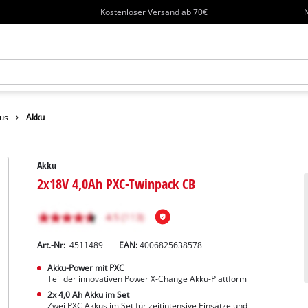
Kostenloser Versand ab 70€
N
us
Akku
Akku
2x18V 4,0Ah PXC-Twinpack CB
Art.-Nr:
4511489
EAN:
4006825638578
Akku-Power mit PXC
Teil der innovativen Power X-Change Akku-Plattform
2x 4,0 Ah Akku im Set
Zwei PXC Akkus im Set für zeitintensive Einsätze und