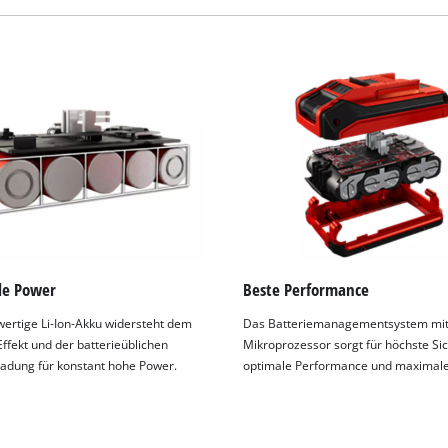
visitor. The website owner needs to setup
the site with their CMP to add this content
to the list of technologies used.
Powered by
Usercentrics Consent
Management Platform
le Power
Beste Performance
ertige Li-Ion-Akku widersteht dem
Das Batteriemanagementsystem mi
fekt und der batterieüblichen
Mikroprozessor sorgt für höchste Sic
ladung für konstant hohe Power.
optimale Performance und maximale 