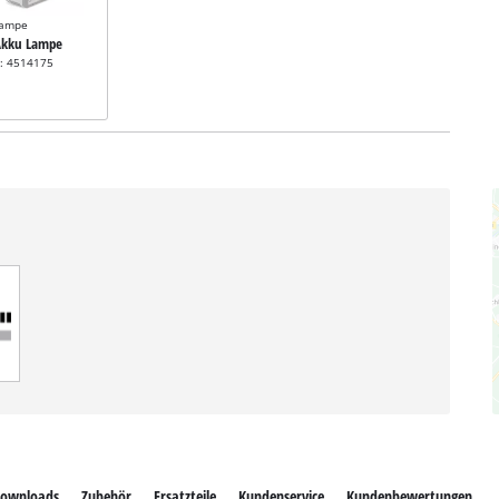
Lampe
 Akku Lampe
r: 4514175
ownloads
Zubehör
Ersatzteile
Kundenservice
Kundenbewertungen