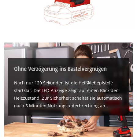
add
this
content
to
the
list
of
technologies
used.
Powered
Ohne Verzögerung ins Bastelvergnügen
by
Usercentrics
Nach nur 120 Sekunden ist die Heißklebepistole
Consent
startklar. Die LED-Anzeige zeigt auf einen Blick den
Management
Platform
Heizzustand. Zur Sicherheit schaltet sie automatisch
nach 5 Minuten Nutzungsunterbrechung ab.