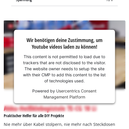
Change Starter-Set. Als Mitglied der Power X-Change-Familie
können alle Akkus der Systemreihe mit der Heißklebepistole
kombiniert werden.
Wir
Wir benötigen deine Zustimmung, um
benötigen
Youtube videos laden zu können!
deine
Zustimmung,
This content is not permitted to load due to
um Youtube
trackers that are not disclosed to the visitor.
laden zu
The website owner needs to setup the site
können!
with their CMP to add this content to the list
of technologies used.
This
Powered by
Usercentrics Consent
content
Management Platform
is
not
Akku-Heißklebepistole TE-CG 18 Li
permitted
Praktischer Helfer für alle DIY Projekte
to
load
Nie mehr über Kabel stolpern, nie mehr nach Steckdosen
due