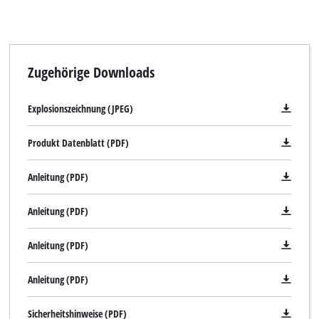
This content is not permitted to load due
to trackers that are not disclosed to the
visitor. The website owner needs to setup
the site with their CMP to add this content
to the list of technologies used.
Zugehörige Downloads
Powered by
Usercentrics Consent
Management Platform
Explosionszeichnung (JPEG)
Produkt Datenblatt (PDF)
Anleitung (PDF)
Anleitung (PDF)
Anleitung (PDF)
Anleitung (PDF)
Sicherheitshinweise (PDF)