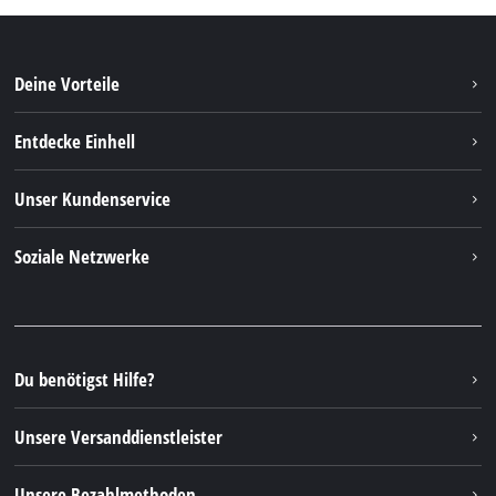
Deine Vorteile
Entdecke Einhell
Einhell weltweit
Unser Kundenservice
Über uns
Kontakt
Soziale Netzwerke
Nachhaltigkeit
Garantien & Produktregistrierung
Presseportal
Facebook
Ersatzteile & Bedienungsanleitungen
YouTube
Reparaturservice
Instagram
Du benötigst Hilfe?
FAQs
TikTok
Rücksendungen / Widerruf
Unsere Versanddienstleister
Pinterest
Verpackungsrichtlinien
Linkedin
Unsere Bezahlmethoden