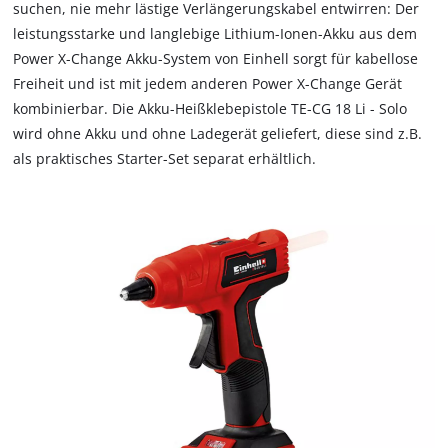
suchen, nie mehr lästige Verlängerungskabel entwirren: Der
to
leistungsstarke und langlebige Lithium-Ionen-Akku aus dem
trackers
Power X-Change Akku-System von Einhell sorgt für kabellose
that
are
Freiheit und ist mit jedem anderen Power X-Change Gerät
not
kombinierbar. Die Akku-Heißklebepistole TE-CG 18 Li - Solo
disclosed
wird ohne Akku und ohne Ladegerät geliefert, diese sind z.B.
to
als praktisches Starter-Set separat erhältlich.
the
visitor.
The
website
owner
needs
to
setup
the
site
with
their
CMP
to