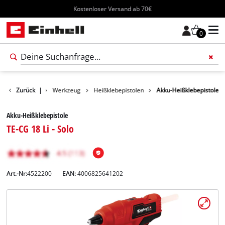
Kostenloser Versand ab 70€
0
Produkte
Zurück
|
Werkzeug
Heißklebepistolen
Akku-Heißklebepistole
Akku-Heißklebepistole
TE-CG 18 Li - Solo
Art.-Nr:
4522200
EAN:
4006825641202