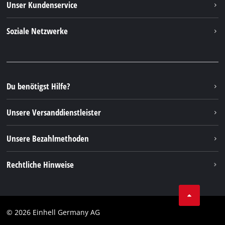
Unser Kundenservice
Über uns
Kontakt
Soziale Netzwerke
Nachhaltigkeit
Garantien & Produktregistrierung
Presseportal
Facebook
Ersatzteile & Bedienungsanleitungen
YouTube
Reparaturservice
Instagram
Du benötigst Hilfe?
FAQs
TikTok
Rücksendungen / Widerruf
Unsere Versanddienstleister
Pinterest
Verpackungsrichtlinien
Linkedin
Unsere Bezahlmethoden
Hinweise zur Batterieentsorgung
Vertrag widerrufen
Rechtliche Hinweise
AGB
Datenschutz
© 2026 Einhell Germany AG
Impressum