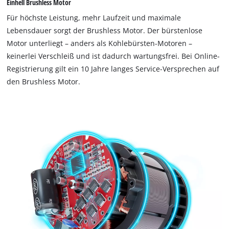
Einhell Brushless Motor
to
load
Für höchste Leistung, mehr Laufzeit und maximale
due
Lebensdauer sorgt der Brushless Motor. Der bürstenlose
to
Motor unterliegt – anders als Kohlebürsten-Motoren –
trackers
keinerlei Verschleiß und ist dadurch wartungsfrei. Bei Online-
that
are
Registrierung gilt ein 10 Jahre langes Service-Versprechen auf
not
den Brushless Motor.
disclosed
to
the
visitor.
The
website
owner
needs
to
setup
the
site
with
their