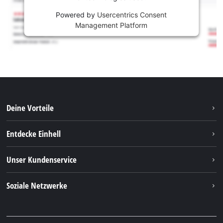
Powered by
Usercentrics Consent
Management Platform
Deine Vorteile
Entdecke Einhell
Einhell weltweit
Unser Kundenservice
Über uns
Kontakt
Soziale Netzwerke
Nachhaltigkeit
Garantien & Produktregistrierung
Presseportal
Facebook
Ersatzteile & Bedienungsanleitungen
YouTube