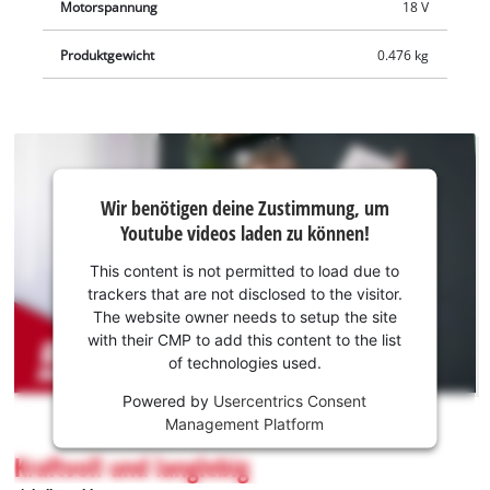
Motorspannung
18 V
Produktgewicht
0.476 kg
Wir
Wir benötigen deine Zustimmung, um
benötigen
Youtube videos laden zu können!
deine
Zustimmung,
This content is not permitted to load due to
um Youtube
trackers that are not disclosed to the visitor.
laden zu
The website owner needs to setup the site
können!
with their CMP to add this content to the list
of technologies used.
This
Powered by
Usercentrics Consent
content
Management Platform
is
not
Kraftvoll und langlebig
permitted