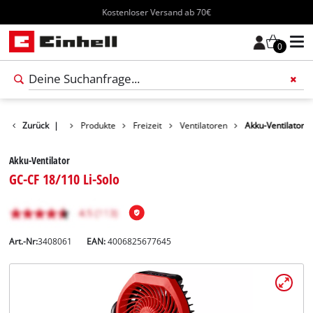
Kostenloser Versand ab 70€
0
Zurück
|
Produkte
Freizeit
Ventilatoren
Akku-Ventilator
Akku-Ventilator
GC-CF 18/110 Li-Solo
Art.-Nr:
3408061
EAN:
4006825677645