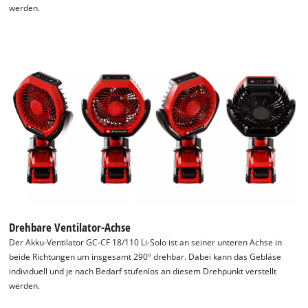
werden.
Wir benötigen deine Zustimmung, um
Google Maps laden zu können!
This content is not permitted to load due
to trackers that are not disclosed to the
visitor. The website owner needs to setup
the site with their CMP to add this content
to the list of technologies used.
Powered by
Usercentrics Consent
Management Platform
Drehbare Ventilator-Achse
Der Akku-Ventilator GC-CF 18/110 Li-Solo ist an seiner unteren Achse in
beide Richtungen um insgesamt 290° drehbar. Dabei kann das Gebläse
individuell und je nach Bedarf stufenlos an diesem Drehpunkt verstellt
werden.