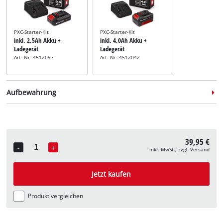
PXC-Starter-Kit
PXC-Starter-Kit
inkl. 2,5Ah Akku +
inkl. 4,0Ah Akku +
Ladegerät
Ladegerät
Art.-Nr: 4512097
Art.-Nr: 4512042
Aufbewahrung
39,95 €
-
+
inkl. MwSt., zzgl. Versand
Quantity
Systemkoffer
Systemkoffer
Systemkoffer
inkl. E-Case S
inkl. E-Case M
inkl. E-Case L
Jetzt kaufen
Art.-Nr: 4540011
Art.-Nr: 4540021
Art.-Nr: 45400
Produkt vergleichen