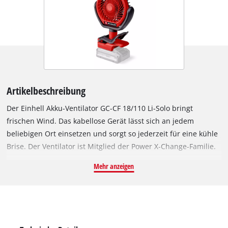
Artikelbeschreibung
Der Einhell Akku-Ventilator GC-CF 18/110 Li-Solo bringt
frischen Wind. Das kabellose Gerät lässt sich an jedem
beliebigen Ort einsetzen und sorgt so jederzeit für eine kühle
Brise. Der Ventilator ist Mitglied der Power X-Change-Familie.
Angetrieben wird das Gerät von einem Einhell Brushless
Mehr anzeigen
Motor. Dieser bürstenlose Motor bietet mehr Kraft und eine
längere Laufzeit als herkömmliche Kohlebürsten-Motoren.
Nach einer Online-Registrierung gelten 10 Jahre Garantie auf
den Brushless-Motor. Der kompakte und tragbare Akku-
Ventilator ist sowohl für Außen-, als auch Inneneinsätze