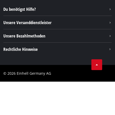
Reparaturservice
Instagram
Du benötigst Hilfe?
FAQs
TikTok
Rücksendungen / Widerruf
Unsere Versanddienstleister
Pinterest
Verpackungsrichtlinien
Linkedin
Unsere Bezahlmethoden
Hinweise zur Batterieentsorgung
Vertrag widerrufen
Rechtliche Hinweise
AGB
Datenschutz
© 2026 Einhell Germany AG
Impressum
Compliance
Verbraucherhinweise
Barrierefreiheits-Erklärung