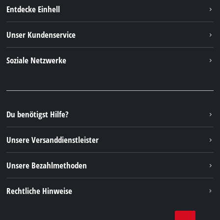
Entdecke Einhell
Einhell weltweit
Unser Kundenservice
Über uns
Kontakt
Soziale Netzwerke
Nachhaltigkeit
Garantien & Produktregistrierung
Presseportal
Facebook
Ersatzteile & Bedienungsanleitungen
YouTube
Reparaturservice
Instagram
Du benötigst Hilfe?
FAQs
TikTok
Rücksendungen / Widerruf
Unsere Versanddienstleister
Pinterest
Verpackungsrichtlinien
Linkedin
Unsere Bezahlmethoden
Hinweise zur Batterieentsorgung
Vertrag widerrufen
Rechtliche Hinweise
AGB