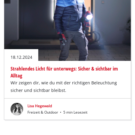
Deutsch
DE
Deutsch
English
18.12.2024
Strahlendes Licht für unterwegs: Sicher & sichtbar im
Alltag
Wir zeigen dir, wie du mit der richtigen Beleuchtung
sicher und sichtbar bleibst.
Lisa Hegewald
Freizeit & Outdoor
•
5 min Lesezeit