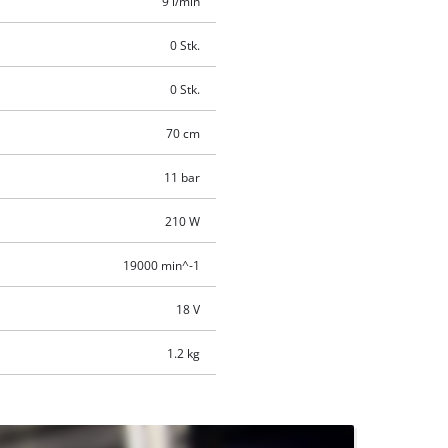
9 l/min
0 Stk.
0 Stk.
70 cm
11 bar
210 W
19000 min^-1
18 V
1.2 kg