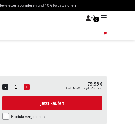
ewsletter abonnieren und 10 € Rabatt sichern
0
Füge 
79,95 €
-
+
inkl. MwSt., zzgl. Versand
Quantity
Jetzt kaufen
Produkt vergleichen