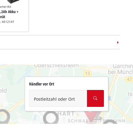
arter-Kit
5,2Ah Akku +
erät
r: 4512147
Händler vor Ort
koffer
E-Case Tower
r: 4540015
Postleitzahl oder Ort