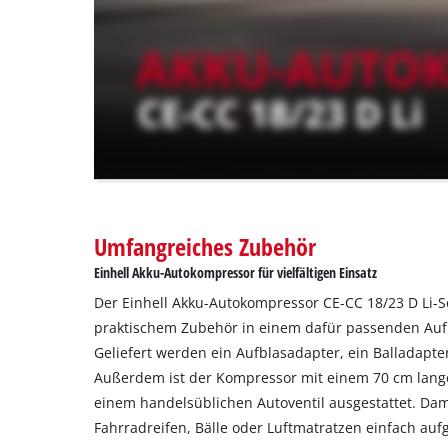
not
disclosed
to
the
visitor.
The
website
owner
needs
to
setup
the
Umfangreiches Zubehör
site
Einhell Akku-Autokompressor für vielfältigen Einsatz
with
their
Der Einhell Akku-Autokompressor CE-CC 18/23 D Li-
CMP
praktischem Zubehör in einem dafür passenden Auf
to
Geliefert werden ein Aufblasadapter, ein Balladapte
add
Außerdem ist der Kompressor mit einem 70 cm lang
this
einem handelsüblichen Autoventil ausgestattet. Dam
content
to
Fahrradreifen, Bälle oder Luftmatratzen einfach a
the