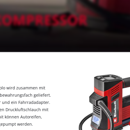
Solo wird zusammen mit
bewahrungsfach geliefert.
r und ein Fahrradadapter.
en Druckluftschlauch mit
it können Autoreifen,
ufgepumpt werden.