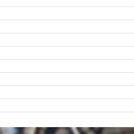
visitor. The website owner needs to setup
the site with their CMP to add this content
to the list of technologies used.
Powered by
Usercentrics Consent
g
Management Platform