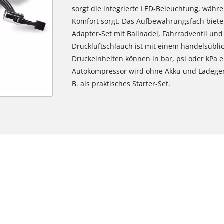
sorgt die integrierte LED-Beleuchtung, währe
Komfort sorgt. Das Aufbewahrungsfach bietet P
Adapter-Set mit Ballnadel, Fahrradventil un
Druckluftschlauch ist mit einem handelsüblic
Druckeinheiten können in bar, psi oder kPa e
Autokompressor wird ohne Akku und Ladegerät 
B. als praktisches Starter-Set.
Wir benötigen deine Zustimmung, um
Google Maps laden zu können!
This content is not permitted to load due
to trackers that are not disclosed to the