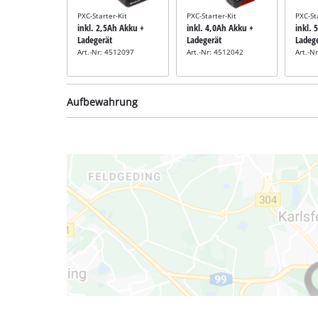
PXC-Starter-Kit
PXC-Starter-Kit
PXC-St
inkl. 2,5Ah Akku +
inkl. 4,0Ah Akku +
inkl. 
Ladegerät
Ladegerät
Ladeg
Art.-Nr: 4512097
Art.-Nr: 4512042
Art.-N
Aufbewahrung
Systemkoffer
Systemkoffer
System
inkl. E-Case M
inkl. E-Case L
inkl. 
Art.-Nr: 4540021
Art.-Nr: 4540014
Art.-N