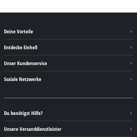
Deine Vorteile
Entdecke Einhell
Einhell weltweit
Unser Kundenservice
Über uns
Kontakt
Soziale Netzwerke
Nachhaltigkeit
Garantien & Produktregistrierung
Presseportal
Facebook
Ersatzteile & Bedienungsanleitungen
YouTube
Reparaturservice
Instagram
Du benötigst Hilfe?
FAQs
TikTok
Rücksendungen / Widerruf
Unsere Versanddienstleister
Pinterest
Verpackungsrichtlinien