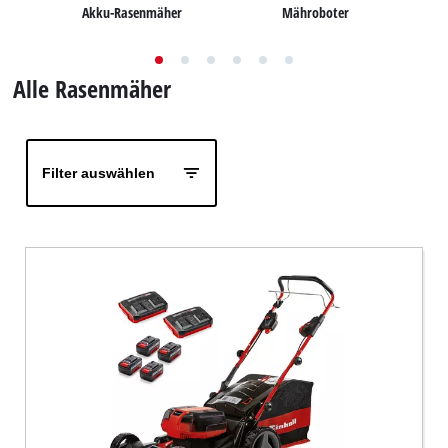
Akku-Rasenmäher
Mähroboter
Deutsch
DE
Deutsch
Alle Rasenmäher
English
Filter auswählen