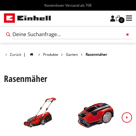
Kostenloser Versand ab 70€
0
Füge 
Zurück
|
Produkte
Garten
Rasenmäher
Rasenmäher