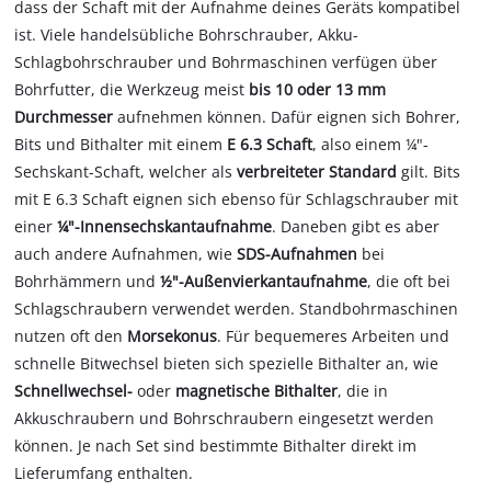
dass der Schaft mit der Aufnahme deines Geräts kompatibel
ist. Viele handelsübliche Bohrschrauber, Akku-
Schlagbohrschrauber und Bohrmaschinen verfügen über
Bohrfutter, die Werkzeug meist
bis 10 oder 13 mm
Durchmesser
aufnehmen können. Dafür eignen sich Bohrer,
Bits und Bithalter mit einem
E 6.3 Schaft
, also einem ¼"-
Sechskant-Schaft, welcher als
verbreiteter Standard
gilt.
Bits
mit E 6.3 Schaft eignen sich ebenso für Schlagschrauber mit
einer
¼"-Innensechskantaufnahme
. Daneben gibt es aber
auch andere Aufnahmen, wie
SDS-Aufnahmen
bei
Bohrhämmern und
½"-Außenvierkantaufnahme
, die oft bei
Schlagschraubern verwendet werden. Standbohrmaschinen
nutzen oft den
Morsekonus
. Für bequemeres Arbeiten und
schnelle Bitwechsel bieten sich spezielle Bithalter an, wie
Schnellwechsel-
oder
magnetische Bithalter
, die in
Akkuschraubern und Bohrschraubern eingesetzt werden
können. Je nach Set sind bestimmte Bithalter direkt im
Lieferumfang enthalten.