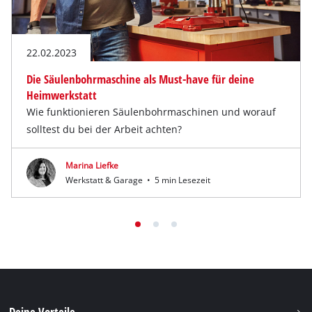
22.02.2023
Die Säulenbohrmaschine als Must-have für deine
Heimwerkstatt
Wie funktionieren Säulenbohrmaschinen und worauf
solltest du bei der Arbeit achten?
Marina Liefke
Werkstatt & Garage
•
5 min Lesezeit
Deine Vorteile