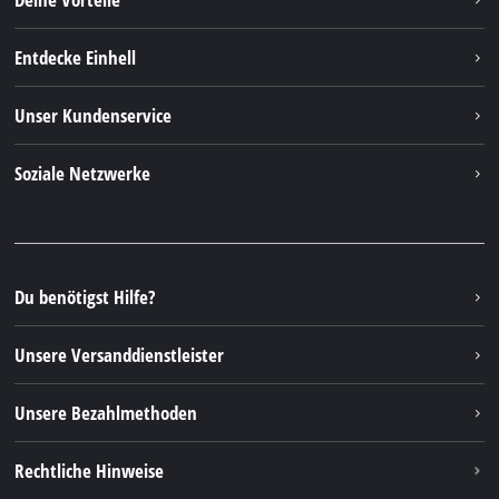
Entdecke Einhell
Einhell weltweit
Unser Kundenservice
Über uns
Kontakt
Soziale Netzwerke
Nachhaltigkeit
Garantien & Produktregistrierung
Presseportal
Facebook
Ersatzteile & Bedienungsanleitungen
YouTube
Reparaturservice
Instagram
Du benötigst Hilfe?
FAQs
TikTok
Rücksendungen / Widerruf
Unsere Versanddienstleister
Pinterest
Verpackungsrichtlinien
Linkedin
Unsere Bezahlmethoden
Hinweise zur Batterieentsorgung
Vertrag widerrufen
Rechtliche Hinweise