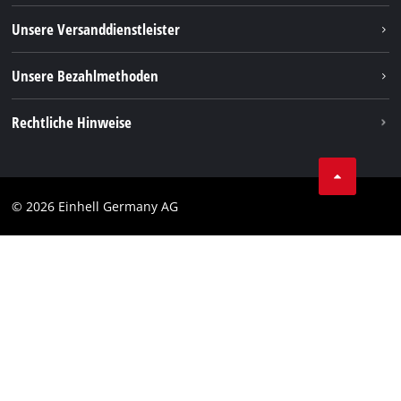
TikTok
Rücksendungen / Widerruf
Unsere Versanddienstleister
Pinterest
Verpackungsrichtlinien
Linkedin
Unsere Bezahlmethoden
Hinweise zur Batterieentsorgung
Vertrag widerrufen
Rechtliche Hinweise
AGB
Datenschutz
© 2026 Einhell Germany AG
Impressum
Compliance
Verbraucherhinweise
Barrierefreiheits-Erklärung