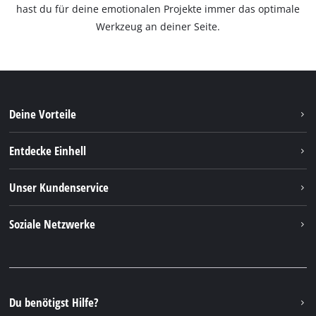
hast du für deine emotionalen Projekte immer das optimale
Werkzeug an deiner Seite.
Deine Vorteile
Entdecke Einhell
Einhell weltweit
Unser Kundenservice
Über uns
Kontakt
Soziale Netzwerke
Nachhaltigkeit
Garantien & Produktregistrierung
Presseportal
Facebook
Ersatzteile & Bedienungsanleitungen
YouTube
Reparaturservice
Instagram
Du benötigst Hilfe?
FAQs