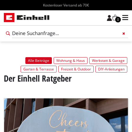
Kostenloser Versand ab 70€
0
Alle Beiträge
Wohnung & Haus
Werkstatt & Garage
Garten & Terrasse
Freizeit & Outdoor
DIY-Anleitungen
Der Einhell Ratgeber