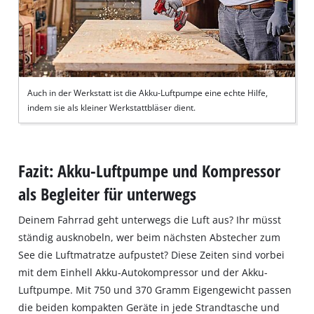
list
of
technologies
used.
Powered
Auch in der Werkstatt ist die Akku-Luftpumpe eine echte Hilfe,
by
indem sie als kleiner Werkstattbläser dient.
Usercentrics
Consent
Management
Platform
Fazit: Akku-Luftpumpe und Kompressor
als Begleiter für unterwegs
Deinem Fahrrad geht unterwegs die Luft aus? Ihr müsst
ständig ausknobeln, wer beim nächsten Abstecher zum
See die Luftmatratze aufpustet? Diese Zeiten sind vorbei
mit dem Einhell Akku-Autokompressor und der Akku-
Luftpumpe. Mit 750 und 370 Gramm Eigengewicht passen
die beiden kompakten Geräte in jede Strandtasche und