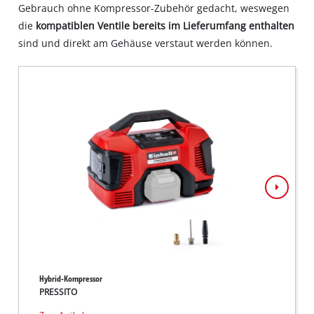
the
Gebrauch ohne Kompressor-Zubehör gedacht, weswegen
visitor.
die
kompatiblen Ventile bereits im Lieferumfang enthalten
The
sind und direkt am Gehäuse verstaut werden können.
website
owner
needs
to
setup
the
site
with
their
CMP
to
add
this
content
to
the
Hybrid-Kompressor
Akku-K
list
PRESSITO
PRESS
of
technologies