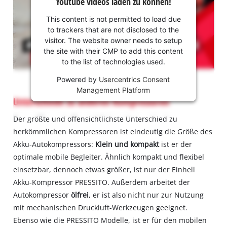
Youtube videos laden zu können!
deine
Zustimmung,
This content is not permitted to load due
um Youtube
to trackers that are not disclosed to the
laden zu
visitor. The website owner needs to setup
können!
the site with their CMP to add this content
to the list of technologies used.
This
Powered by
Usercentrics Consent
content
Management Platform
is
Unterschiede zu anderen Kompressoren
not
permitted
Der größte und offensichtlichste Unterschied zu
to
herkömmlichen Kompressoren ist eindeutig die Größe des
load
Akku-Autokompressors:
Klein und kompakt
ist er der
due
to
optimale mobile Begleiter. Ähnlich kompakt und flexibel
trackers
einsetzbar, dennoch etwas größer, ist nur der Einhell
that
Akku-Kompressor PRESSITO. Außerdem arbeitet der
are
Autokompressor
ölfrei
, er ist also nicht nur zur Nutzung
not
mit mechanischen Druckluft-Werkzeugen geeignet.
disclosed
to
Ebenso wie die PRESSITO Modelle, ist er für den mobilen