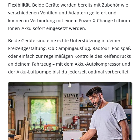
not
Flexibilität
. Beide Geräte werden bereits mit Zubehör wie
disclosed
verschiedenen Ventilen und Adaptern geliefert und
to
können in Verbindung mit einem Power X-Change Lithium-
the
Ionen-Akku sofort eingesetzt werden.
visitor.
The
Beide Geräte sind eine echte Unterstützung in deiner
website
Freizeitgestaltung. Ob Campingausflug, Radtour, Poolspaß
owner
needs
oder einfach zur regelmäßigen Kontrolle des Reifendrucks
to
an deinem Fahrzeug – mit dem Akku-Autokompressor und
setup
der Akku-Luftpumpe bist du jederzeit optimal vorbereitet.
the
site
with
their
CMP
to
add
this
content
to
the