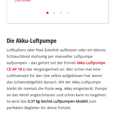
Zum Artikel
Zum Ar
used.
Powered
by
Usercentrics
Consent
Management
Die Akku-Luftpumpe
Platform
Luftballons oder Pool-Zubehör aufblasen oder ein kleines
Schlauchboot mühselig per manueller Luftpumpe
aufpumpen – das gehört mit der Einhell
Akku-Luftpumpe
CE-AP 18 Li
der Vergangenheit an. Wer schon mal eine
Luftmatratze für den See selbst aufgeblasen hat, kennt
das Schwindelgefühl danach. Mit der Akku-Luftpumpe
bleibt dir niemals die Puste weg. Akku eingesteckt, Pumpe
an das Ventil angeschlossen und schon kann es losgehen.
So wird das
0,37 kg leichte Luftpumpen-Modell
zum
perfekten Begleiter für deine Freizeit.