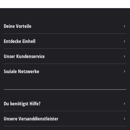
Deine Vorteile
Entdecke Einhell
Einhell weltweit
Unser Kundenservice
Über uns
Kontakt
Soziale Netzwerke
Nachhaltigkeit
Garantien & Produktregistrierung
Presseportal
Facebook
Ersatzteile & Bedienungsanleitungen
YouTube
Reparaturservice
Instagram
Du benötigst Hilfe?
FAQs
TikTok
Rücksendungen / Widerruf
Unsere Versanddienstleister
Pinterest
Verpackungsrichtlinien