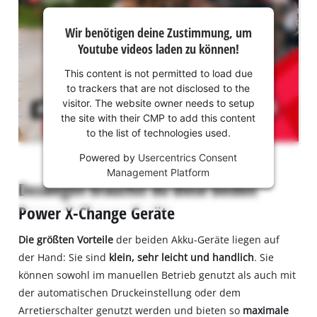
Wir
Wir benötigen deine Zustimmung, um
benötigen
Youtube videos laden zu können!
deine
Zustimmung,
This content is not permitted to load due
um Youtube
to trackers that are not disclosed to the
laden zu
visitor. The website owner needs to setup
können!
the site with their CMP to add this content
to the list of technologies used.
This
Powered by
Usercentrics Consent
content
Management Platform
is
Deswegen brauchst du diese beiden
not
permitted
Power X-Change Geräte
to
load
Die größten Vorteile
der beiden Akku-Geräte liegen auf
due
der Hand: Sie sind
klein, sehr leicht und handlich
. Sie
to
können sowohl im manuellen Betrieb genutzt als auch mit
trackers
der automatischen Druckeinstellung oder dem
that
are
Arretierschalter genutzt werden und bieten so
maximale