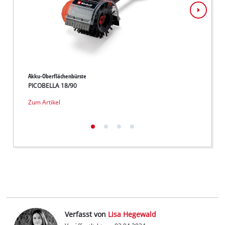
Akku-Oberflächenbürste
Hybrid
PICOBELLA 18/90
PRESS
Zum Artikel
Zum Ar
Verfasst von
Lisa Hegewald