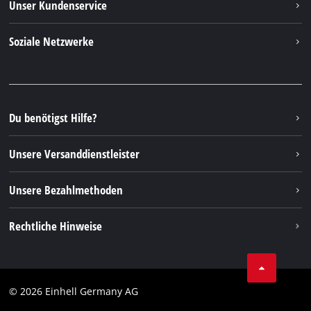
Unser Kundenservice
Über uns
Kontakt
Soziale Netzwerke
Nachhaltigkeit
Garantien & Produktregistrierung
Presseportal
Facebook
Ersatzteile & Bedienungsanleitungen
YouTube
Reparaturservice
Instagram
Du benötigst Hilfe?
FAQs
TikTok
Rücksendungen / Widerruf
Unsere Versanddienstleister
Pinterest
Verpackungsrichtlinien
Linkedin
Unsere Bezahlmethoden
Hinweise zur Batterieentsorgung
Vertrag widerrufen
Rechtliche Hinweise
AGB
Datenschutz
© 2026 Einhell Germany AG
Impressum