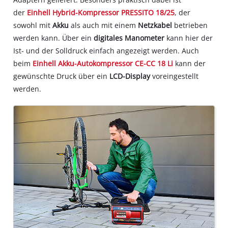
der
Einhell Hybrid-Kompressor PRESSITO 18/25
, der
sowohl mit
Akku
als auch mit einem
Netzkabel
betrieben
werden kann. Über ein
digitales Manometer
kann hier der
Ist- und der Solldruck einfach angezeigt werden. Auch
beim
Einhell Akku-Autokompressor CE-CC 18 Li
kann der
gewünschte Druck über ein
LCD-Display
voreingestellt
werden.