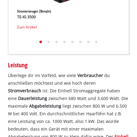
Stromerzeuger (Benzin)
Stromer
TE-IG 3500
TC-PG
Zum Artikel
Zum Ar
Leistung
Überlege dir im Vorfeld, wie viele
Verbraucher
du
anschließen möchtest und wie hoch deren
Stromverbrauch
ist. Die Einhell Stromaggregate haben
eine
Dauerleistung
zwischen 680 Watt und 3.600 Watt. Die
maximale
Abgabeleistung
liegt zwischen 800 W und 6.500
W bei 400 Volt. Ein durchschnittlicher Haarföhn hat z.B.
eine Leistung von ca. 1000 Watt, also 1 kW. Das würde
bedeuten, dass ein Gerät mit einer maximalen
Abgabeleistung von 800 W zu klein dafür wäre. Der
Einhell