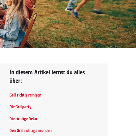
In diesem Artikel lernst du alles
über:
Grill richtig reinigen
Die Grillparty
Die richtige Deko
Den Grill richtig anzünden