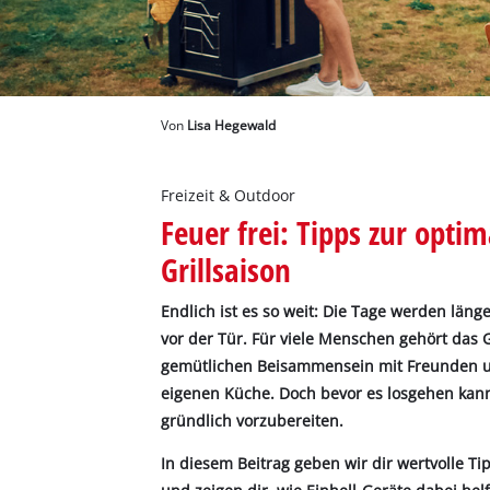
Deutsch
Deutsch
English
Von
Lisa Hegewald
Freizeit & Outdoor
Feuer frei: Tipps zur opti
Grillsaison
Endlich ist es so weit: Die Tage werden läng
vor der Tür. Für viele Menschen gehört das 
gemütlichen Beisammensein mit Freunden un
eigenen Küche. Doch bevor es losgehen kann,
gründlich vorzubereiten.
In diesem Beitrag geben wir dir wertvolle Ti