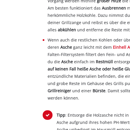
Vorgang werden mithilfe
großer Hitze
die
Am besten funktioniert das
Ausbrennen
m
herkömmliche Holzkohle. Dazu nimmst du 
deiner Grillzange und reibst es über die 
alles
abkühlen
und entferne die Reste mi
Wenn auch die restlichen Kohlen oder übr
deren
Asche
ganz leicht mit dem
Einhell 
Falten-Filtersystem filtert den Fein- und 
du die
Asche
einfach im
Restmüll
entsorg
auf keinen Fall heiße Asche oder heiße Gl
entzündliche Materialien befinden, die e
und grobe Reste im Gehäuse des Grills p
Grillreiniger
und einer
Bürste
. Damit soll
werden können.
Tipp
: Entsorge die Holzasche nicht i
Asche aufgrund ihres hohen PH-Werts 
Asche unbedingt im Hausmüll entsor