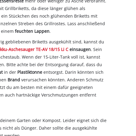
Essensreste
mehr oder weniger zu Asche verbrannt.
it Grillbriketts, da diese länger glühen als
ein Stückchen des noch glühenden Briketts mit
einzelnen Streben des Grillrostes. Lass anschließend
t einem
feuchten Lappen
.
ig gebliebenen Briketts ausgekühlt sind, kannst du
Akku-Aschesauger TE-AV 18/15 Li C
einsaugen
. Sein
Aschestaub. Wenn der 15-Liter-Tank voll ist, kannst
en. Bitte achte bei der Entsorgung darauf, dass du
ut
in der
Plastiktonne
entsorgst. Darin könnten sich
inen
Brand
verursachen könnten. Anderen Schmutz
utzt du am besten mit einem dafür geeigneten
ten auch hartnäckige Verschmutzungen entfernt
n deinem Garten oder Kompost. Leider eignet sich die
nicht als Dünger. Daher sollte die ausgekühlte
gt werden.