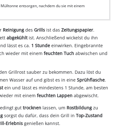
n Mülltonne entsorgen, nachdem du sie mit einem
ur
Reinigung
des
Grills
ist das
Zeitungspapier
.
lett
abgekühlt
ist. Anschließend wickelst du ihn
nd lässt es ca.
1 Stunde
einwirken. Eingebrannte
ach wieder mit einem
feuchten Tuch
abwischen und
den Grillrost sauber zu bekommen. Dazu löst du
rmen Wasser auf und gibst es in eine
Sprühflasche
.
st
ein und lässt es mindestens 1 Stunde, am besten
 wieder mit einem
feuchten Lappen
abgewischt.
bedingt gut
trocknen
lassen, um
Rostbildung
zu
ng
sorgst du dafür, dass dein Grill in
Top-Zustand
ill-Erlebnis
genießen kannst.