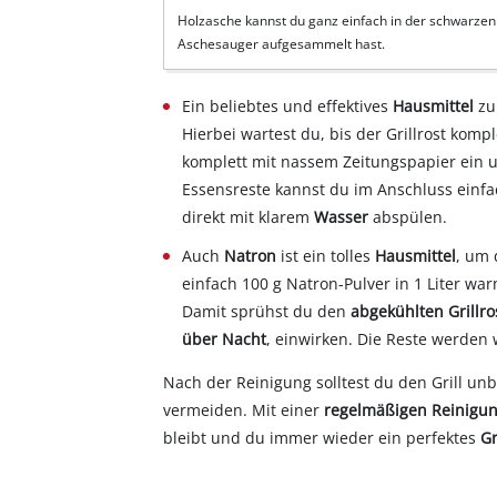
Holzasche kannst du ganz einfach in der schwarze
Aschesauger aufgesammelt hast.
Ein beliebtes und effektives
Hausmittel
z
Hierbei wartest du, bis der Grillrost komp
komplett mit nassem Zeitungspapier ein u
Essensreste kannst du im Anschluss einf
direkt mit klarem
Wasser
abspülen.
Auch
Natron
ist ein tolles
Hausmittel
, um 
einfach 100 g Natron-Pulver in 1 Liter wa
Damit sprühst du den
abgekühlten Grillro
über Nacht
, einwirken. Die Reste werden
Nach der Reinigung solltest du den Grill un
vermeiden. Mit einer
regelmäßigen Reinigu
bleibt und du immer wieder ein perfektes
Gr