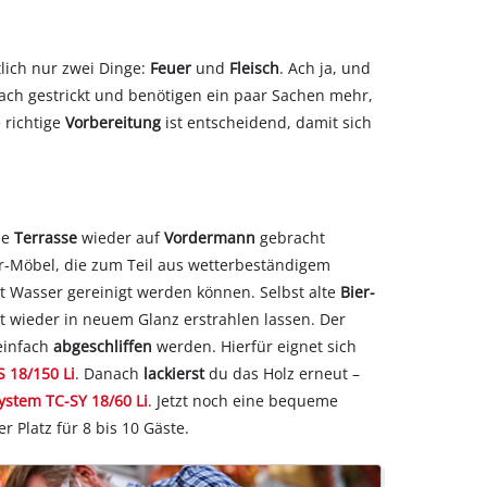
lich nur zwei Dinge:
Feuer
und
Fleisch
. Ach ja, und
nfach gestrickt und benötigen ein paar Sachen mehr,
 richtige
Vorbereitung
ist entscheidend, damit sich
ie
Terrasse
wieder auf
Vordermann
gebracht
r-Möbel, die zum Teil aus wetterbeständigem
t Wasser gereinigt werden können. Selbst alte
Bier-
t wieder in neuem Glanz erstrahlen lassen. Der
einfach
abgeschliffen
werden. Hierfür eignet sich
S 18/150 Li
. Danach
lackierst
du das Holz erneut –
ystem TC-SY 18/60 Li
. Jetzt noch eine bequeme
 Platz für 8 bis 10 Gäste.