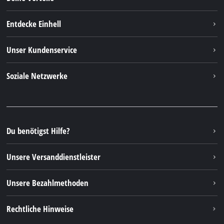
Entdecke Einhell
Einhell weltweit
Unser Kundenservice
Über uns
Kontakt
Soziale Netzwerke
Nachhaltigkeit
Garantien & Produktregistrierung
Presseportal
Facebook
Ersatzteile & Bedienungsanleitungen
YouTube
Reparaturservice
Instagram
Du benötigst Hilfe?
FAQs
TikTok
Rücksendungen / Widerruf
Unsere Versanddienstleister
Pinterest
Verpackungsrichtlinien
Linkedin
Unsere Bezahlmethoden
Hinweise zur Batterieentsorgung
Vertrag widerrufen
Rechtliche Hinweise