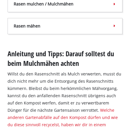
Rasen mulchen / Mulchmähen
Nährstoffrückführung:
Der Boden wird mit den
Rasen mähen
ureigenen Nährstoffen aus dem anfallenden
Schnittgut beim Rasenmähen auf natürliche
Weise versorgt.
Flexibilität:
Beim reinen Rasenmähen müssen
Anleitung und Tipps: Darauf solltest du
keine exakten Intervalle eingehalten werden. Die
Schutzschicht:
Eine dünne Mulchschicht kann die
Schnitthöhe wird je nach Höhe des Rasens
beim Mulchmähen achten
Bodenoberfläche beschatten und die
eingestellt - so kann auch mal nur alle 2 Wochen
Verdunstung verringern, damit der Rasen nicht
Willst du den Rasenschnitt als Mulch verwerten, musst du
gemäht werden.
so schnell austrocknet.
dich nicht mehr um die Entsorgung des Rasenschnitts
Erscheinungsbild:
Der Rasen wirkt aufgeräumt,
Sparen:
Je nach Nährstoffbedarf und
kümmern. Bleibst du beim herkömmlichen Mähvorgang,
weil die Schnittreste sauber im Fangkorb
Bodenzustand kann sich der Bedarf an
kannst du den anfallenden Rasenschnitt übrigens auch
gesammelt werden.
zusätzlichem Dünger verringern.
auf den Kompost werfen, damit er zu verwertbarem
Kompost:
Das geschnittene Gras eignet sich zur
Dünger für die nächste Gartensaison verrottet.
Welche
Weniger Abfall:
Indem das Gras direkt im Garten
Kompostierung.
anderen Gartenabfälle auf den Kompost dürfen und wie
verwertet wird, muss das Schnittgut nicht mehr
du diese sinnvoll recycelst, haben wir dir in einem
separat entsorgt werden.