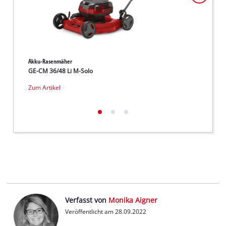
Akku-Rasenmäher
Akku-R
GE-CM 36/48 Li M-Solo
GE-CM 
Zum Artikel
Zum Ar
Verfasst von
Monika Aigner
Veröffentlicht am 28.09.2022