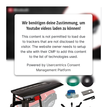
Wir
Wir benötigen deine Zustimmung, um
benötigen
Youtube videos laden zu können!
deine
Zustimmung,
This content is not permitted to load due
um Youtube
to trackers that are not disclosed to the
laden zu
visitor. The website owner needs to setup
können!
the site with their CMP to add this content
to the list of technologies used.
This
Powered by
Usercentrics Consent
content
Management Platform
is
not
permitted
to
load
due
to
trackers