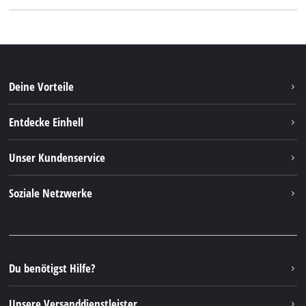
Deine Vorteile
Entdecke Einhell
Einhell weltweit
Unser Kundenservice
Über uns
Kontakt
Soziale Netzwerke
Nachhaltigkeit
Garantien & Produktregistrierung
Presseportal
Facebook
Ersatzteile & Bedienungsanleitungen
YouTube
Reparaturservice
Instagram
Du benötigst Hilfe?
FAQs
TikTok
Rücksendungen / Widerruf
Unsere Versanddienstleister