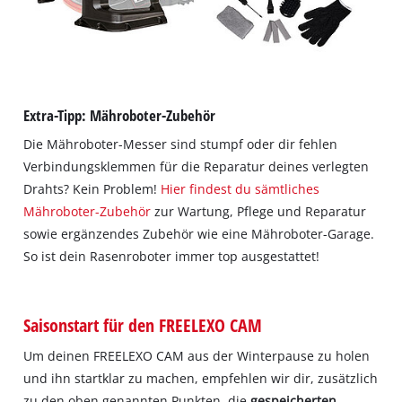
that
are
not
disclosed
to
the
Extra-Tipp: Mähroboter-Zubehör
visitor.
Die Mähroboter-Messer sind stumpf oder dir fehlen
The
website
Verbindungsklemmen für die Reparatur deines verlegten
owner
Drahts? Kein Problem!
Hier findest du sämtliches
needs
Mähroboter-Zubehör
zur Wartung, Pflege und Reparatur
to
sowie ergänzendes Zubehör wie eine Mähroboter-Garage.
setup
So ist dein Rasenroboter immer top ausgestattet!
the
site
with
their
Saisonstart für den FREELEXO CAM
CMP
to
Um deinen FREELEXO CAM aus der Winterpause zu holen
add
und ihn startklar zu machen, empfehlen wir dir, zusätzlich
this
zu den oben genannten Punkten, die
gespeicherten