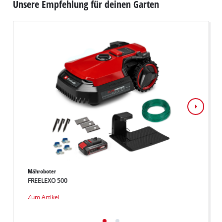
Unsere Empfehlung für deinen Garten
Mähroboter
Mährob
FREELEXO 500
FREEL
Zum Artikel
Zum Ar