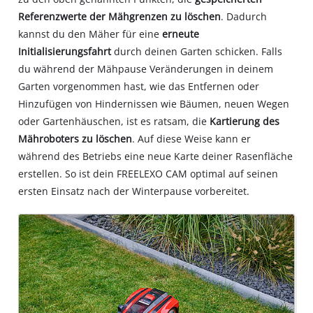
content
Referenzwerte der Mähgrenzen zu löschen
. Dadurch
to
kannst du den Mäher für eine
erneute
the
list
Initialisierungsfahrt
durch deinen Garten schicken. Falls
of
du während der Mähpause Veränderungen in deinem
technologies
Garten vorgenommen hast, wie das Entfernen oder
used.
Hinzufügen von Hindernissen wie Bäumen, neuen Wegen
Powered
oder Gartenhäuschen, ist es ratsam, die
Kartierung des
by
Mähroboters zu löschen
. Auf diese Weise kann er
Usercentrics
während des Betriebs eine neue Karte deiner Rasenfläche
Consent
erstellen. So ist dein FREELEXO CAM optimal auf seinen
Management
ersten Einsatz nach der Winterpause vorbereitet.
Platform