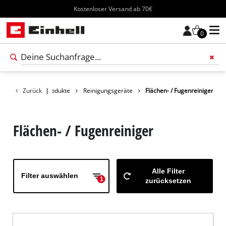
Kostenloser Versand ab 70€
0
Füge 
Zurück
Produkte
|
Reinigungsgeräte
Flächen- / Fugenreiniger
Flächen- / Fugenreiniger
Alle Filter
Filter auswählen
1
zurücksetzen