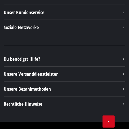
Einhell weltweit
Unser Kundenservice
Über uns
Kontakt
Soziale Netzwerke
Nachhaltigkeit
Garantien & Produktregistrierung
Presseportal
Facebook
Ersatzteile & Bedienungsanleitungen
YouTube
Reparaturservice
Instagram
Du benötigst Hilfe?
FAQs
TikTok
Rücksendungen / Widerruf
Unsere Versanddienstleister
Pinterest
Verpackungsrichtlinien
Linkedin
Unsere Bezahlmethoden
Hinweise zur Batterieentsorgung
Vertrag widerrufen
Rechtliche Hinweise
AGB
Datenschutz