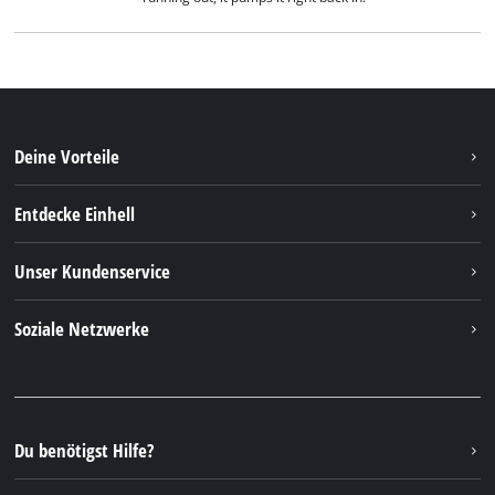
Deine Vorteile
Entdecke Einhell
Einhell weltweit
Unser Kundenservice
Über uns
Kontakt
Soziale Netzwerke
Nachhaltigkeit
Garantien & Produktregistrierung
Presseportal
Facebook
Ersatzteile & Bedienungsanleitungen
YouTube
Reparaturservice
Instagram
Du benötigst Hilfe?
FAQs
TikTok