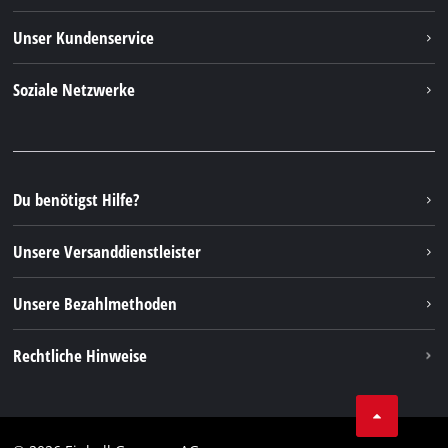
Einhell weltweit
Unser Kundenservice
Über uns
Kontakt
Soziale Netzwerke
Nachhaltigkeit
Garantien & Produktregistrierung
Presseportal
Facebook
Ersatzteile & Bedienungsanleitungen
YouTube
Reparaturservice
Instagram
Du benötigst Hilfe?
FAQs
TikTok
Rücksendungen / Widerruf
Unsere Versanddienstleister
Pinterest
Verpackungsrichtlinien
Linkedin
Unsere Bezahlmethoden
Hinweise zur Batterieentsorgung
Vertrag widerrufen
Rechtliche Hinweise
AGB
Datenschutz