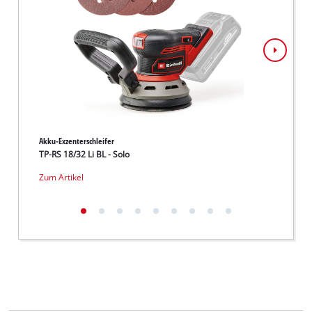
Akku-Exzenterschleifer
Akku-Ba
TP-RS 18/32 Li BL - Solo
TP-BS 
Zum Artikel
Zum Ar