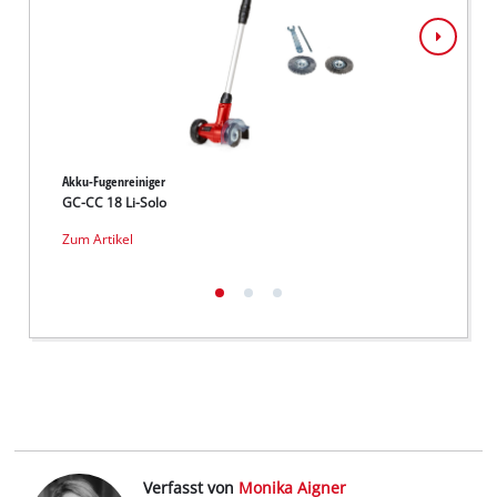
Akku-Fugenreiniger
Akku-F
GC-CC 18 Li-Solo
GC-CC 
Zum Artikel
Zum Ar
Verfasst von
Monika Aigner