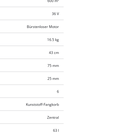
600 m²
36 V
Bürstenloser Motor
16.5 kg
43 cm
75 mm
25 mm
6
Kunststoff-Fangkorb
Zentral
63 l