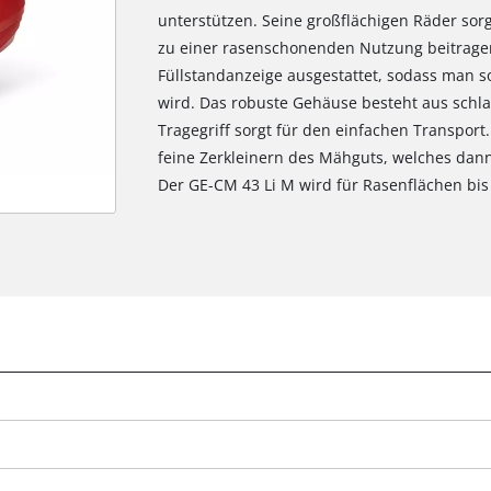
unterstützen. Seine großflächigen Räder so
zu einer rasenschonenden Nutzung beitragen.
Füllstandanzeige ausgestattet, sodass man so
wird. Das robuste Gehäuse besteht aus schla
Tragegriff sorgt für den einfachen Transport.
feine Zerkleinern des Mähguts, welches dann
Der GE-CM 43 Li M wird für Rasenflächen bi
Wir benötigen deine Zustimmung, um
Google Maps laden zu können!
g
This content is not permitted to load due
to trackers that are not disclosed to the