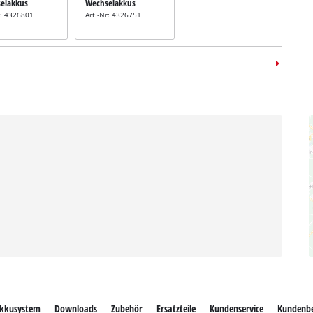
elakkus
Wechselakkus
r: 4326801
Art.-Nr: 4326751
kkusystem
Downloads
Zubehör
Ersatzteile
Kundenservice
Kundenb