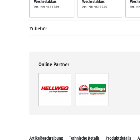
Wechselakkus
Wechselakkus
Wechs
Art.-Nr: 4511489
Art.-Nr: 4511526
Art.-N
Zubehör
Online Partner
Rasenmäher-Messer
inkl. Ersatzmesser
Art.-Nr: 3405451
Artikelbeschreibung
Technische Details
Produktdetails
A