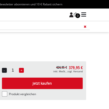
ewsletter abonnieren und 10 € Rabatt sichern
0
Füge 
379,95 €
424,95 €
-
+
inkl. MwSt., zzgl. Versand
Quantity
Jetzt kaufen
Produkt vergleichen