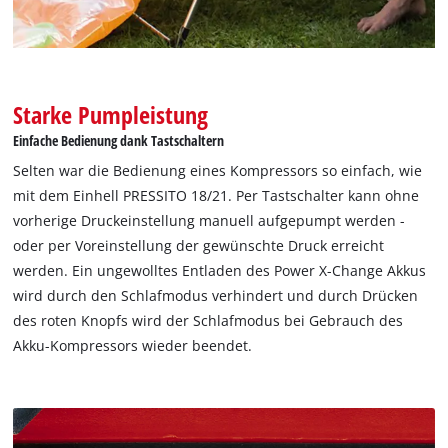
This content is not permitted to load due
to trackers that are not disclosed to the
visitor. The website owner needs to setup
the site with their CMP to add this content
to the list of technologies used.
Starke Pumpleistung
Powered by
Usercentrics Consent
Einfache Bedienung dank Tastschaltern
Management Platform
Selten war die Bedienung eines Kompressors so einfach, wie
mit dem Einhell PRESSITO 18/21. Per Tastschalter kann ohne
vorherige Druckeinstellung manuell aufgepumpt werden -
oder per Voreinstellung der gewünschte Druck erreicht
werden. Ein ungewolltes Entladen des Power X-Change Akkus
wird durch den Schlafmodus verhindert und durch Drücken
des roten Knopfs wird der Schlafmodus bei Gebrauch des
Akku-Kompressors wieder beendet.