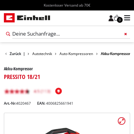
Kostenloser Versand ab 70€
0
kte
Zurück
Freizeit
|
Autotechnik
Auto-Kompressoren
Akku-Kompressor
Akku-Kompressor
PRESSITO 18/21
Art.-Nr:
4020467
EAN:
4006825661941