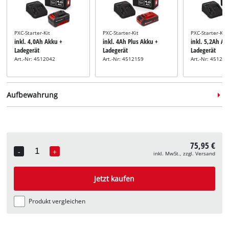
PXC-Starter-Kit
PXC-Starter-Kit
PXC-Starter-Kit
inkl. 4,0Ah Akku +
inkl. 4Ah Plus Akku +
inkl. 5,2Ah Ak
Ladegerät
Ladegerät
Ladegerät
Art.-Nr: 4512042
Art.-Nr: 4512159
Art.-Nr: 45121
Aufbewahrung
75,95 €
-
+
inkl. MwSt., zzgl. Versand
Quantity
Systemkoffer
Systemkoffer
inkl. E-Case M
inkl. E-Case L
Jetzt kaufen
Art.-Nr: 4540021
Art.-Nr: 4540014
Produkt vergleichen