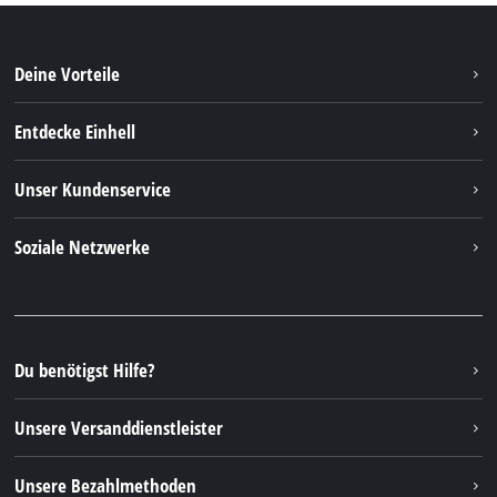
Deine Vorteile
Entdecke Einhell
Einhell weltweit
Unser Kundenservice
Über uns
Kontakt
Soziale Netzwerke
Nachhaltigkeit
Garantien & Produktregistrierung
Presseportal
Facebook
Ersatzteile & Bedienungsanleitungen
YouTube
Reparaturservice
Instagram
Du benötigst Hilfe?
FAQs
TikTok
Rücksendungen / Widerruf
Unsere Versanddienstleister
Pinterest
Verpackungsrichtlinien
Linkedin
Unsere Bezahlmethoden
Hinweise zur Batterieentsorgung