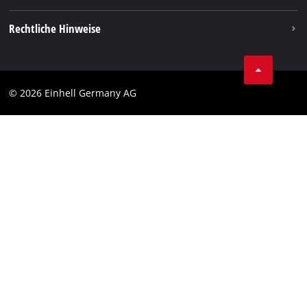
Vertrag widerrufen
Rechtliche Hinweise
AGB
Datenschutz
© 2026 Einhell Germany AG
Impressum
Compliance
Verbraucherhinweise
Barrierefreiheits-Erklärung