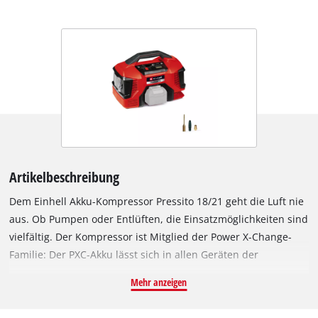
Artikelbeschreibung
Dem Einhell Akku-Kompressor Pressito 18/21 geht die Luft nie
aus. Ob Pumpen oder Entlüften, die Einsatzmöglichkeiten sind
vielfältig. Der Kompressor ist Mitglied der Power X-Change-
Familie: Der PXC-Akku lässt sich in allen Geräten der
Systemfamilie verwenden. Dank seiner Hochdruckpumpe
Mehr anzeigen
eignet sich der Kompressor zum Aufpumpen von Autoreifen,
Radreifen und Bällen, seine Niederdruckpumpe dagegen zum