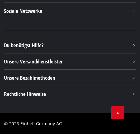
Über uns
Kontakt
Soziale Netzwerke
Nachhaltigkeit
Garantien & Produktregistrierung
Presseportal
Facebook
Ersatzteile & Bedienungsanleitungen
YouTube
Reparaturservice
Instagram
Du benötigst Hilfe?
FAQs
TikTok
Rücksendungen / Widerruf
Unsere Versanddienstleister
Pinterest
Verpackungsrichtlinien
Linkedin
Unsere Bezahlmethoden
Hinweise zur Batterieentsorgung
Vertrag widerrufen
Rechtliche Hinweise
AGB
Datenschutz
© 2026 Einhell Germany AG
Impressum
Compliance