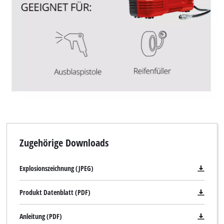
Wir benötigen deine Zustimmung, um
Google Maps laden zu können!
This content is not permitted to load due
to trackers that are not disclosed to the
Zugehörige Downloads
visitor. The website owner needs to setup
the site with their CMP to add this content
to the list of technologies used.
Explosionszeichnung (JPEG)
Powered by
Usercentrics Consent
Produkt Datenblatt (PDF)
Management Platform
Anleitung (PDF)