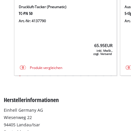
Druckluft-Tacker (Pneumatic)
Aus
TC-PN 50
5-tl
Art.-Nr: 4137790
Art
65.95
EUR
inkl. MwSt.,
zzgl. Versand
Produkt vergleichen
Herstellerinformationen
Einhell Germany AG
Wiesenweg 22
94405 Landau/Isar