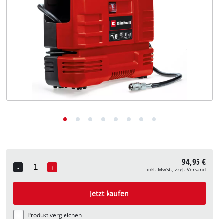
Deutsch
DE
Deutsch
English
94,95 €
-
+
inkl. MwSt., zzgl. Versand
Quantity
Jetzt kaufen
Produkt vergleichen