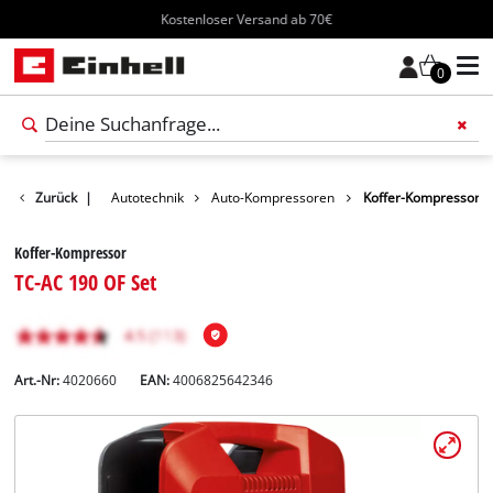
Kostenloser Versand ab 70€
0
te
Zurück
Freizeit
|
Autotechnik
Auto-Kompressoren
Koffer-Kompressor
Koffer-Kompressor
TC-AC 190 OF Set
Art.-Nr:
4020660
EAN:
4006825642346