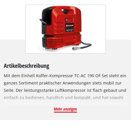
Artikelbeschreibung
Mit dem Einhell Koffer-Kompressor TC-AC 190 OF Set steht ein
ganzes Sortiment praktischer Anwendungen stets mobil zur
Seite. Der leistungsstarke Luftkompressor ist flach gebaut und
einfach zu bedienen, handlich und kompakt, und hat sowohl
in der Werkstatt, als auch in der Garage seinen festen
Mehr anzeigen
Standplatz, findet aber auch im Auto als „Backup“ seinen
Platz. Als mobiler Reifenfüller für Auto, Fahrrad oder Kraftrad
oder als „Luftpumpe“ für den Sommerspaß am See ist der