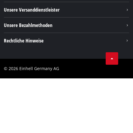
TikTok
Rücksendungen / Widerruf
Unsere Versanddienstleister
Pinterest
Verpackungsrichtlinien
Linkedin
Unsere Bezahlmethoden
Hinweise zur Batterieentsorgung
Vertrag widerrufen
Rechtliche Hinweise
AGB
Datenschutz
© 2026 Einhell Germany AG
Impressum
Compliance
Verbraucherhinweise
Barrierefreiheits-Erklärung