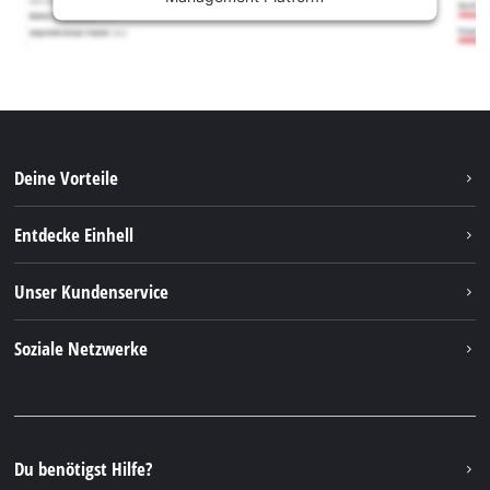
Deine Vorteile
Entdecke Einhell
Einhell weltweit
Unser Kundenservice
Über uns
Kontakt
Soziale Netzwerke
Nachhaltigkeit
Garantien & Produktregistrierung
Presseportal
Facebook
Ersatzteile & Bedienungsanleitungen
YouTube
Reparaturservice
Instagram
Du benötigst Hilfe?
FAQs