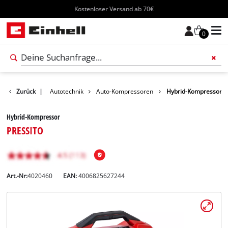
Kostenloser Versand ab 70€
0
e
Freizeit
Zurück
|
Autotechnik
Auto-Kompressoren
Hybrid-Kompressor
Hybrid-Kompressor
PRESSITO
Art.-Nr:
4020460
EAN:
4006825627244