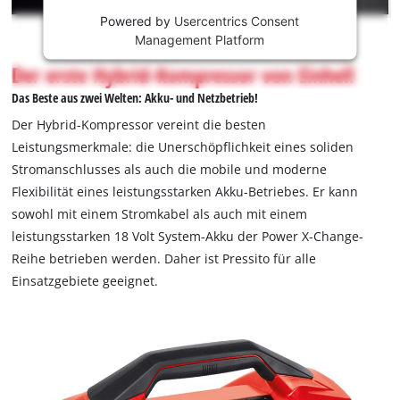
This
der Power X-Change-Familie, sowohl im Bereich Garten als
Powered by
Usercentrics Consent
content
auch im Bereich Werkzeug, angewendet werden. Akkus und
Management Platform
is
Ladegeräte der Power X-Change-Familie sind separat im
not
Der erste Hybrid-Kompressor von Einhell
Handel erhältlich.
permitted
Das Beste aus zwei Welten: Akku- und Netzbetrieb!
to
load
Der Hybrid-Kompressor vereint die besten
due
Leistungsmerkmale: die Unerschöpflichkeit eines soliden
to
Stromanschlusses als auch die mobile und moderne
trackers
Flexibilität eines leistungsstarken Akku-Betriebes. Er kann
that
are
sowohl mit einem Stromkabel als auch mit einem
not
leistungsstarken 18 Volt System-Akku der Power X-Change-
disclosed
Reihe betrieben werden. Daher ist Pressito für alle
to
Einsatzgebiete geeignet.
the
visitor.
The
website
owner
needs
to