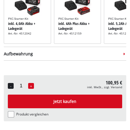
PXC-Starter-Kit
PXC-Starter-Kit
PXC-Starter-Kit
inkl. 4,0Ah Akku +
inkl. 4Ah Plus Akku +
inkl. 5,2Ah Ak
Ladegerät
Ladegerät
Ladegerät
Art.-Nr: 4512042
Art.-Nr: 4512159
Art.-Nr: 45121
Aufbewahrung
100,95 €
-
+
inkl. MwSt., zzgl. Versand
Quantity
Systemkoffer
Systemkoffer
inkl. E-Case M
inkl. E-Case L
Jetzt kaufen
Art.-Nr: 4540021
Art.-Nr: 4540014
Produkt vergleichen