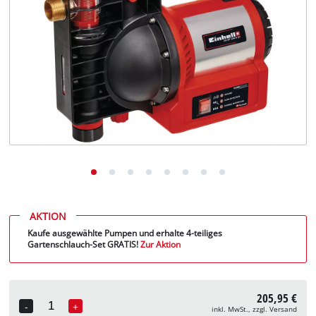
Deutsch
DE
Deutsch
English
AKTION
Kaufe ausgewählte Pumpen und erhalte 4-teiliges
Gartenschlauch-Set GRATIS!
Zur Aktion
205,95 €
-
+
inkl. MwSt., zzgl. Versand
Quantity