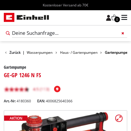
Kostenloser Versand ab 70€
0
Produkte
Zurück
|
Wasserpumpen
Haus- / Gartenpumpen
Gartenpumpe
Gartenpumpe
GE-GP 1246 N FS
Art.-Nr:
4180360
EAN:
4006825640366
AKTION