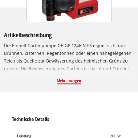
Artikelbeschreibung
Die Einhell Gartenpumpe GE-GP 1246 N FS eignet sich, um
Brunnen, Zisternen, Regentonnen oder einen nahegelegenen
Teich als Quelle zur Bewässerung des heimischen Grüns zu
nutzen. Die Bewässerung des Gartens ist das A und O in der
Gartenpflege. Dafür eignen sich bevorzugt natürliche
Mehr anzeigen
Wasserreserven – nicht nur aus Kostengründen: Das Wasser
aus dem Garten ist frei von Kalk und konservierenden
Zusätzen wie Chlor. Die Gartenpumpe in Edelstahloptik bringt
1.200 Watt Leistung. Die Pumpe verfügt über eine große
Wassereinfüllöffnung und eine Wasserablassschraube,
Technische Details
mittels derer die Pumpe frostsicher entleert werden kann. Die
Gartenpumpe verfügt über mehrere praktische Features: eine
Leistung
1200 W
Wasserfüllanzeige, eine Schmutzanzeige und eine