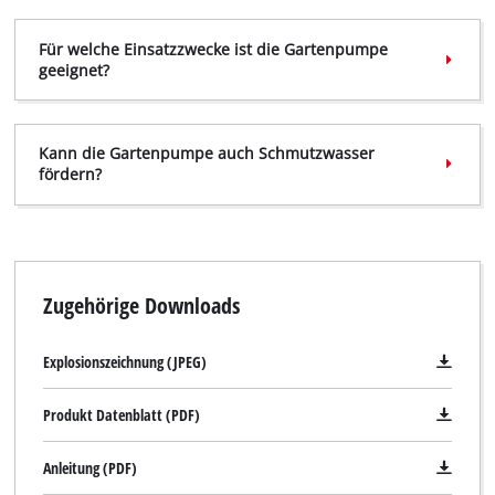
Für welche Einsatzzwecke ist die Gartenpumpe
geeignet?
Wir benötigen deine Zustimmung, um
Kann die Gartenpumpe auch Schmutzwasser
Google Maps laden zu können!
fördern?
This content is not permitted to load due
to trackers that are not disclosed to the
visitor. The website owner needs to setup
the site with their CMP to add this content
to the list of technologies used.
Zugehörige Downloads
Powered by
Usercentrics Consent
Management Platform
Explosionszeichnung (JPEG)
Produkt Datenblatt (PDF)
Anleitung (PDF)