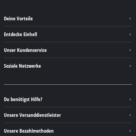
Deine Vorteile
Entdecke Einhell
Einhell weltweit
Unser Kundenservice
Über uns
Kontakt
Soziale Netzwerke
Nachhaltigkeit
Garantien & Produktregistrierung
Presseportal
Facebook
Ersatzteile & Bedienungsanleitungen
YouTube
Reparaturservice
Instagram
Du benötigst Hilfe?
FAQs
TikTok
Rücksendungen / Widerruf
Unsere Versanddienstleister
Pinterest
Verpackungsrichtlinien
Linkedin
Unsere Bezahlmethoden
Hinweise zur Batterieentsorgung