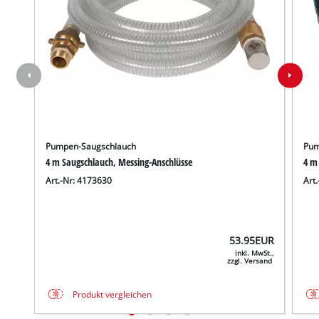
Pumpen-Saugschlauch
Pum
4 m Saugschlauch, Messing-Anschlüsse
4 m
Art.-Nr: 4173630
Art
53.95
EUR
inkl. MwSt.,
zzgl. Versand
Produkt vergleichen