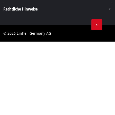
Vertrag widerrufen
Rechtliche Hinweise
AGB
Datenschutz
© 2026 Einhell Germany AG
Impressum
Compliance
Verbraucherhinweise
Barrierefreiheits-Erklärung