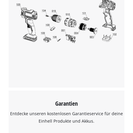
Wir benötigen deine Zustimmung, um
Google Maps laden zu können!
This content is not permitted to load due
to trackers that are not disclosed to the
visitor. The website owner needs to setup
the site with their CMP to add this content
to the list of technologies used.
Powered by
Usercentrics Consent
Management Platform
Garantien
Entdecke unseren kostenlosen Garantieservice für deine
Einhell Produkte und Akkus.