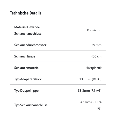
geeignet. Der Schlauch aus Hartplastik eignet sich ideal für
den Einsatz mit Brauchwasser. Die Saugschlauchgarnitur
Technische Details
umfasst neben dem Adapterstück und dem Kunststoff-
Gewindenippel auch einen Kunststoff-Saugkorb mit
Material Gewinde
integriertem Rückschlagventil. Während der Saugkorb das
Kunststoff
Schlauchanschluss
Ansaugen von Schmutzpartikeln verhindert, sorgt das
Rückschlagventil dafür, dass der Wasserstand im
Schlauchdurchmesser
25 mm
Saugschlauch nicht abfällt.
Schlauchlänge
400 cm
Schlauchmaterial
Hartplastik
Typ Adapaterstück
33,3mm (R1 IG)
Typ Doppelnippel
33,3mm (R1 AG)
42 mm (R1 1/4
Typ Schlauchanschluss
IG)