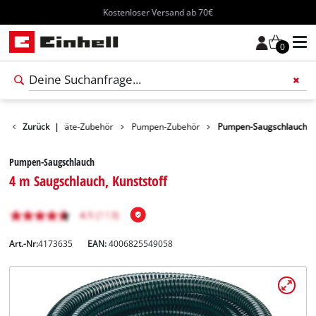
Kostenloser Versand ab 70€
0
ör
Zurück
Gartengeräte-Zubehör
|
Pumpen-Zubehör
Pumpen-Saugschlauch
Pumpen-Saugschlauch
4 m Saugschlauch, Kunststoff
Art.-Nr:
4173635
EAN:
4006825549058