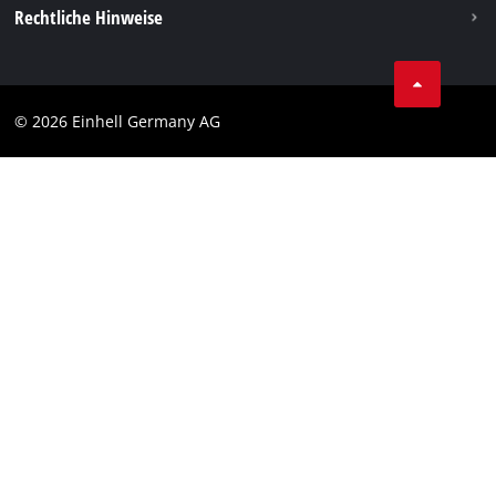
Vertrag widerrufen
Rechtliche Hinweise
AGB
Datenschutz
© 2026 Einhell Germany AG
Impressum
Compliance
Verbraucherhinweise
Barrierefreiheits-Erklärung