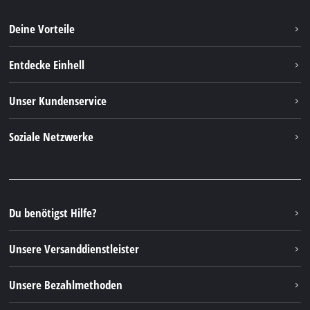
Deine Vorteile
Entdecke Einhell
Einhell weltweit
Unser Kundenservice
Über uns
Kontakt
Soziale Netzwerke
Nachhaltigkeit
Garantien & Produktregistrierung
Presseportal
Facebook
Ersatzteile & Bedienungsanleitungen
YouTube
Reparaturservice
Instagram
Du benötigst Hilfe?
FAQs
TikTok
Rücksendungen / Widerruf
Unsere Versanddienstleister
Pinterest
Verpackungsrichtlinien
Linkedin
Unsere Bezahlmethoden
Hinweise zur Batterieentsorgung