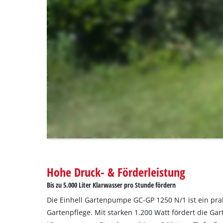
by
to
Usercentrics
trackers
Consent
that
Management
are
Platform
not
disclosed
to
the
visitor.
The
website
owner
needs
to
setup
the
Hohe Druck- & Förderleistung
site
Bis zu 5.000 Liter Klarwasser pro Stunde fördern
with
their
Die Einhell Gartenpumpe GC-GP 1250 N/1 ist ein prak
CMP
Gartenpflege. Mit starken 1.200 Watt fördert die Ga
to