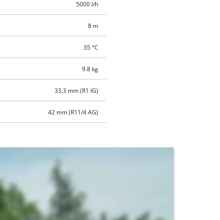
5000 l/h
8 m
35 °C
9.8 kg
33,3 mm (R1 IG)
42 mm (R11/4 AG)