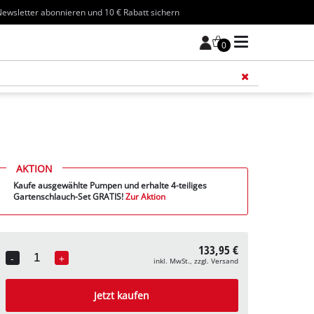
ewsletter abonnieren und 10 € Rabatt sichern
0
Füge 
AKTION
Kaufe ausgewählte Pumpen und erhalte 4-teiliges
Gartenschlauch-Set GRATIS!
Zur Aktion
133,95 €
-
+
inkl. MwSt., zzgl. Versand
Quantity
Jetzt kaufen