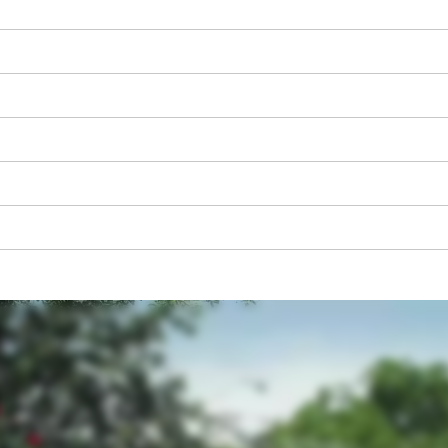
Wir benötigen deine Zustimmung, um
Google Maps laden zu können!
This content is not permitted to load due
to trackers that are not disclosed to the