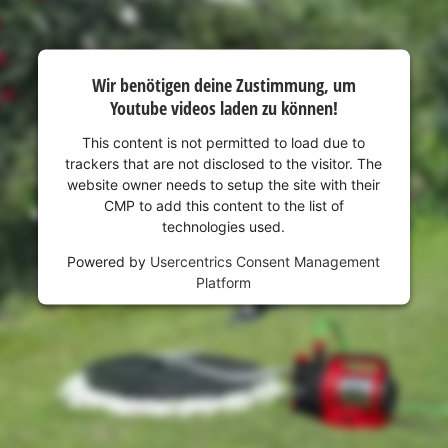
visitor. The website owner needs to setup
the site with their CMP to add this content
to the list of technologies used.
Wir benötigen deine Zustimmung, um
Powered by
Usercentrics Consent
Youtube videos laden zu können!
Management Platform
This content is not permitted to load due to
trackers that are not disclosed to the visitor. The
website owner needs to setup the site with their
CMP to add this content to the list of
technologies used.
Powered by
Usercentrics Consent Management
Platform