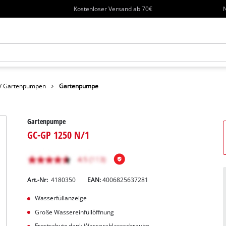
Kostenloser Versand ab 70€
N
 / Gartenpumpen
Gartenpumpe
Gartenpumpe
GC-GP 1250 N/1
Art.-Nr:
4180350
EAN:
4006825637281
Wasserfüllanzeige
Große Wassereinfüllöffnung
Frostschutz dank Wasserablassschraube