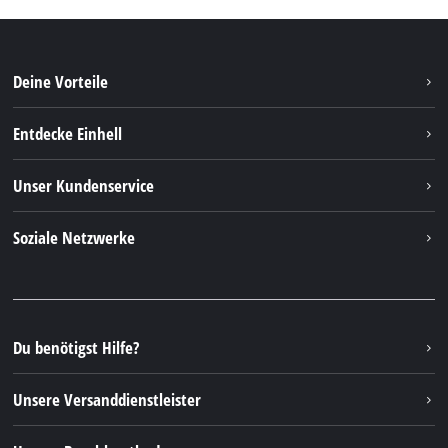
Deine Vorteile
Entdecke Einhell
Einhell weltweit
Unser Kundenservice
Über uns
Kontakt
Soziale Netzwerke
Nachhaltigkeit
Garantien & Produktregistrierung
Presseportal
Facebook
Ersatzteile & Bedienungsanleitungen
YouTube
Reparaturservice
Instagram
Du benötigst Hilfe?
FAQs
TikTok
Rücksendungen / Widerruf
Unsere Versanddienstleister
Pinterest
Verpackungsrichtlinien
Linkedin