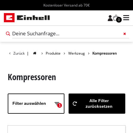
Kostenloser Versand ab 70€
0
Füge 
Zurück
|
Produkte
Werkzeug
Kompressoren
Kompressoren
Alle Filter
Filter auswählen
1
zurücksetzen