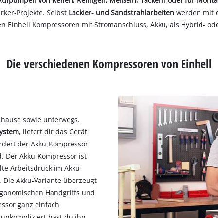
A
ufpumpen von Reifen, Reinigen, Meißeln, Tackern oder für Mont
rker-Projekte. Selbst
Lackier- und Sandstrahlarbeiten
werden mit 
nen Einhell Kompressoren mit Stromanschluss, Akku, als Hybrid- od
Die verschiedenen Kompressoren von Einhell
zuhause sowie unterwegs.
System
, liefert dir das Gerät
rdert der Akku-Kompressor
. Der Akku-Kompressor ist
elte Arbeitsdruck im Akku-
 Die Akku-Variante überzeugt
ergonomischen Handgriffs und
ssor ganz einfach
 unkompliziert hast du ihn