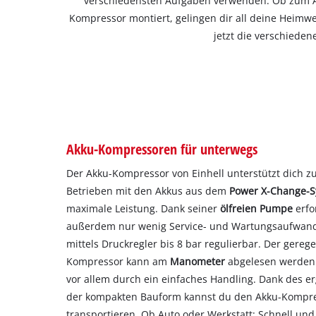
verschiedensten Aufgaben verwenden. Ob zum 
Kompressor montiert, gelingen dir all deine Heimwe
jetzt die verschiede
Akku-Kompressoren für unterwegs
Der Akku-Kompressor von Einhell unterstützt dich 
Betrieben mit den Akkus aus dem
Power X-Change-
maximale Leistung. Dank seiner
ölfreien Pumpe
erfo
außerdem nur wenig Service- und Wartungsaufwand
mittels Druckregler bis 8 bar regulierbar. Der gereg
Kompressor kann am
Manometer
abgelesen werden.
vor allem durch ein einfaches Handling. Dank des 
der kompakten Bauform kannst du den Akku-Kompre
transportieren. Ob Auto oder Werkstatt: Schnell und