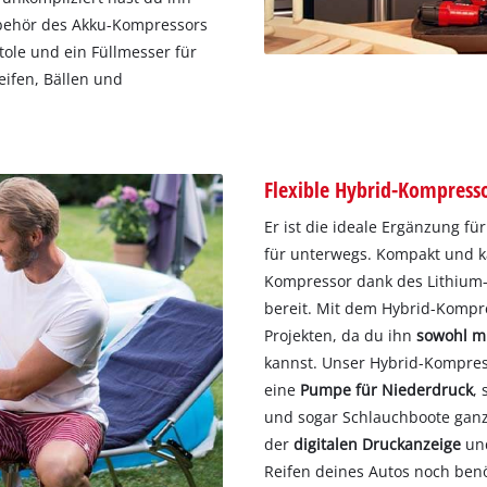
ubehör des Akku-Kompressors
tole und ein Füllmesser für
ifen, Bällen und
Flexible Hybrid-Kompress
Er ist die ideale Ergänzung f
für unterwegs. Kompakt und kab
Kompressor dank des Lithium-
bereit. Mit dem Hybrid-Kompre
Projekten, da du ihn
sowohl mi
kannst. Unser Hybrid-Kompres
eine
Pumpe für Niederdruck
,
und sogar Schlauchboote ganz 
der
digitalen Druckanzeige
und
Reifen deines Autos noch benöt