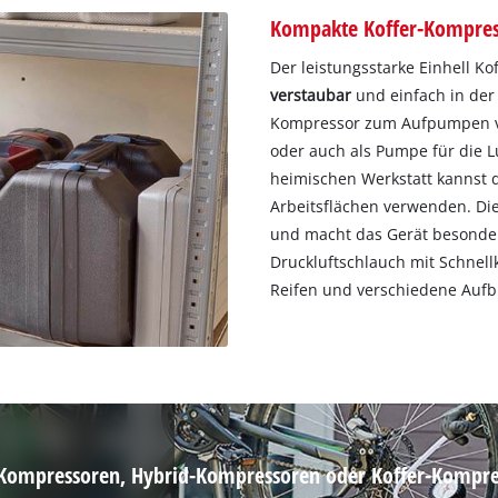
Kompakte Koffer-Kompre
Der leistungsstarke Einhell K
verstaubar
und einfach in der
Kompressor zum Aufpumpen vo
oder auch als Pumpe für die L
heimischen Werkstatt kannst d
Arbeitsflächen verwenden. Di
und macht das Gerät besonder
Druckluftschlauch mit Schnell
Reifen und verschiedene Aufbl
ompressoren, Hybrid-Kompressoren oder Koffer-Kompress