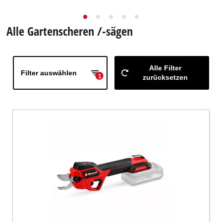
Deutsch
DE
Deutsch
Alle Gartenscheren /-sägen
English
Alle Filter
Filter auswählen
1
zurücksetzen