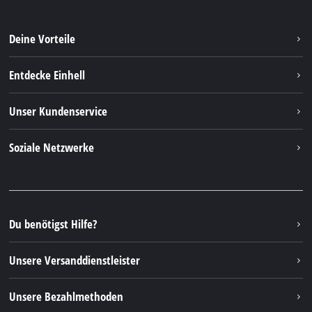
Deine Vorteile
Entdecke Einhell
Einhell weltweit
Unser Kundenservice
Über uns
Kontakt
Soziale Netzwerke
Nachhaltigkeit
Garantien & Produktregistrierung
Presseportal
Facebook
Ersatzteile & Bedienungsanleitungen
YouTube
Reparaturservice
Instagram
Du benötigst Hilfe?
FAQs
TikTok
Rücksendungen / Widerruf
Unsere Versanddienstleister
Pinterest
Verpackungsrichtlinien
Linkedin
Unsere Bezahlmethoden
Hinweise zur Batterieentsorgung