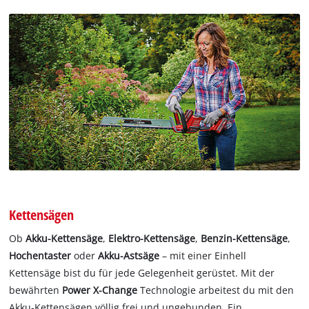
Kettensägen
Ob
Akku-Kettensäge
,
Elektro-Kettensäge
,
Benzin-Kettensäge
,
Hochentaster
oder
Akku-Astsäge
– mit einer Einhell
Kettensäge bist du für jede Gelegenheit gerüstet. Mit der
bewährten
Power X-Change
Technologie arbeitest du mit den
Akku-Kettensägen völlig frei und ungebunden. Ein