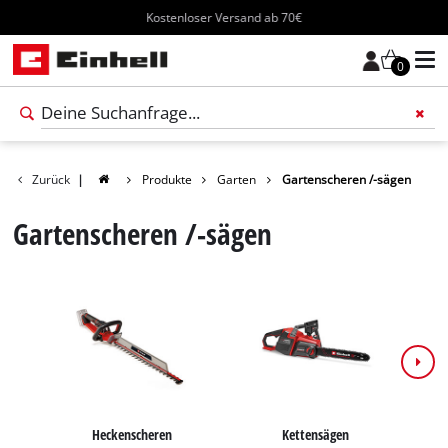
Kostenloser Versand ab 70€
0
Füge 
Zurück
|
Produkte
Garten
Gartenscheren /-sägen
Gartenscheren /-sägen
Heckenscheren
Kettensägen