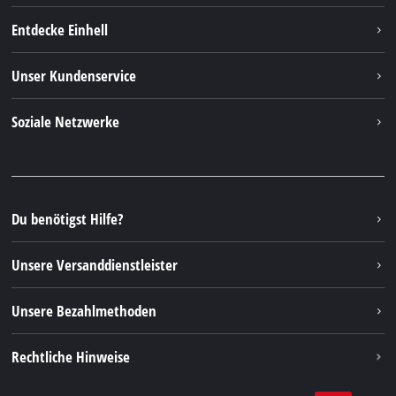
Entdecke Einhell
Einhell weltweit
Unser Kundenservice
Über uns
Kontakt
Soziale Netzwerke
Nachhaltigkeit
Garantien & Produktregistrierung
Presseportal
Facebook
Ersatzteile & Bedienungsanleitungen
YouTube
Reparaturservice
Instagram
Du benötigst Hilfe?
FAQs
TikTok
Rücksendungen / Widerruf
Unsere Versanddienstleister
Pinterest
Verpackungsrichtlinien
Linkedin
Unsere Bezahlmethoden
Hinweise zur Batterieentsorgung
Vertrag widerrufen
Rechtliche Hinweise
AGB