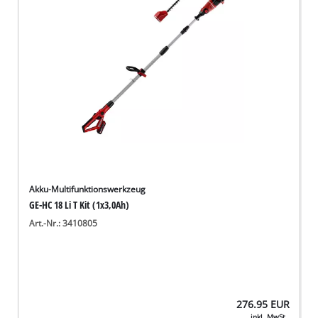
Akku-Multifunktionswerkzeug
GE-HC 18 Li T Kit (1x3,0Ah)
Art.-Nr.: 3410805
276.95
EUR
inkl. MwSt.,