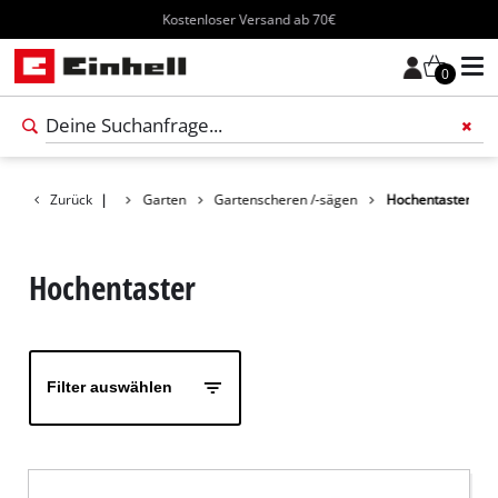
Kostenloser Versand ab 70€
0
Füge 
Zurück
Produkte
|
Garten
Gartenscheren /-sägen
Hochentaster
Hochentaster
Filter auswählen