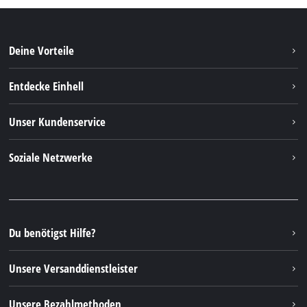
Deine Vorteile
Entdecke Einhell
Einhell weltweit
Unser Kundenservice
Über uns
Kontakt
Soziale Netzwerke
Nachhaltigkeit
Garantien & Produktregistrierung
Presseportal
Facebook
Ersatzteile & Bedienungsanleitungen
YouTube
Reparaturservice
Instagram
Du benötigst Hilfe?
FAQs
TikTok
Rücksendungen / Widerruf
Unsere Versanddienstleister
Pinterest
Verpackungsrichtlinien
Linkedin
Unsere Bezahlmethoden
Hinweise zur Batterieentsorgung