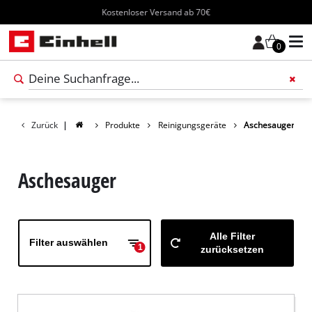
Kostenloser Versand ab 70€
0
Füge 
Zurück
|
Produkte
Reinigungsgeräte
Aschesauger
Aschesauger
Alle Filter
Filter auswählen
1
zurücksetzen