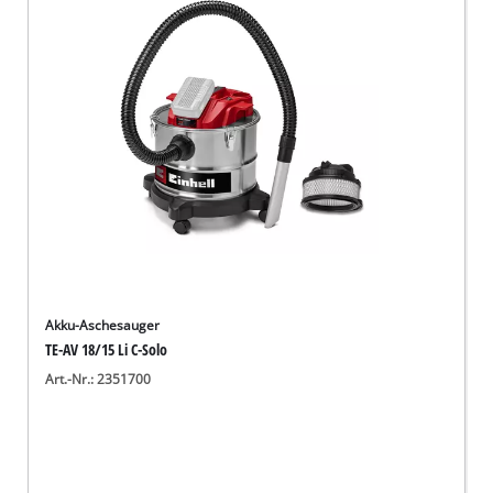
Deutsch
DE
Deutsch
English
Akku-Aschesauger
TE-AV 18/15 Li C-Solo
Art.-Nr.: 2351700