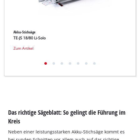
Akku-Stichsäge
Stic
TE-JS 18/80 Li-Solo
TE-J
Zum Artikel
Zum 
Das richtige Sägeblatt: So gelingt die Führung im
Kreis
Neben einer leistungsstarken Akku‐Stichsäge kommt es
bei runden Schnitten vor allem auch auf das richtige