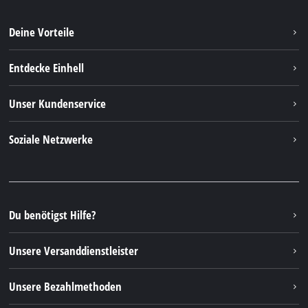
Deine Vorteile
Entdecke Einhell
Einhell weltweit
Unser Kundenservice
Über uns
Kontakt
Soziale Netzwerke
Nachhaltigkeit
Garantien & Produktregistrierung
Presseportal
Facebook
Ersatzteile & Bedienungsanleitungen
YouTube
Reparaturservice
Instagram
Du benötigst Hilfe?
FAQs
TikTok
Rücksendungen / Widerruf
Unsere Versanddienstleister
Pinterest
Verpackungsrichtlinien
Linkedin
Unsere Bezahlmethoden
Hinweise zur Batterieentsorgung