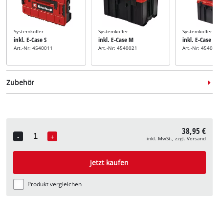
Systemkoffer
Systemkoffer
Systemkoffer
inkl. E-Case S
inkl. E-Case M
inkl. E-Case L
Art.-Nr: 4540011
Art.-Nr: 4540021
Art.-Nr: 45400
Zubehör
38,95 €
Stichsägeblatt-Set
-
+
inkl. MwSt., zzgl. Versand
inkl. 4-tlg. Stich-
Quantity
Stichsägeblatt-Set
Sägeblatt-Set
inkl. 10-tlg. Stich-
Art.-Nr: 49625427
Sägeblatt-Set
Jetzt kaufen
Art.-Nr: 49617350
Produkt vergleichen