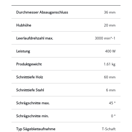
Konstruktion bleibt sie im Betrieb vibrationsam. Der Softgrip
Durchmesser Absauganschluss
36 mm
ermöglicht zudem einen komfortablen und ermüdungsfreien
Einsatz. Die Drehzahlelektronik sorgt für materialgerechtes
Hubhöhe
20 mm
Arbeiten. Der Sägeschuh der Einhell Stichsäge TC-JS 60/1 ist
überdies für Gehrungsschnitte bis 45 Grad schwenkbar. Ein
Leerlaufdrehzahl max.
3000 min^-1
sauberes Arbeitsumfeld ermöglicht der Adapter zur
Staubabsaugung.
Leistung
400 W
Produktgewicht
1.61 kg
Schnitttiefe Holz
60 mm
Schnitttiefe Stahl
6 mm
Schrägschnitte max.
45 °
Schrägschnitte min.
0 °
Typ Sägeblattaufnahme
T-Schaft