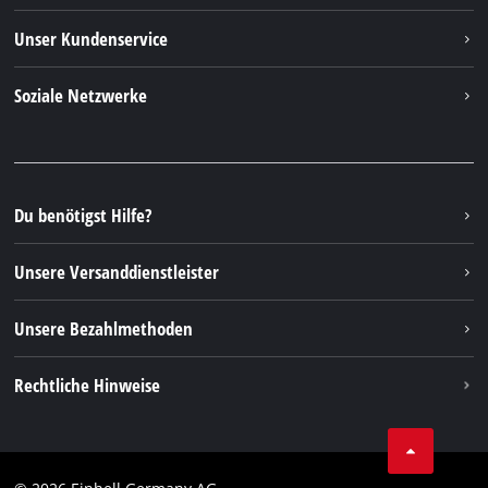
Einhell weltweit
Unser Kundenservice
Über uns
Kontakt
Soziale Netzwerke
Nachhaltigkeit
Garantien & Produktregistrierung
Presseportal
Facebook
Ersatzteile & Bedienungsanleitungen
YouTube
Reparaturservice
Instagram
Du benötigst Hilfe?
FAQs
TikTok
Rücksendungen / Widerruf
Unsere Versanddienstleister
Pinterest
Verpackungsrichtlinien
Linkedin
Unsere Bezahlmethoden
Hinweise zur Batterieentsorgung
Vertrag widerrufen
Rechtliche Hinweise
AGB
Datenschutz