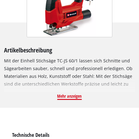
Artikelbeschreibung
Mit der Einhell Stichsäge TC-JS 60/1 lassen sich Schnitte und
Sägearbeiten sauber, schnell und professionell erledigen. Ob
Materialien aus Holz, Kunststoff oder Stahl: Mit der Stichsäge
sind die unterschiedlichen Werkstoffe präzise und leicht zu
bearbeiten. Dank der 400 Watt Leistung verfügt die Stichsäge
Mehr anzeigen
über eine kraftvolle Ausstattung für Arbeiten in Heim,
Werkstatt und Garage. Bei Holz ist eine Schnitttiefe bis 60
Millimeter möglich, bei Kunststoff bis 10 Millimeter und bei
Metall bis 6 Millimeter. Die Hubhöhe beträgt 18 Millimeter.
Dabei ist die Einhell Stichsäge TC-JS 60/1 klein, leicht und
Technische Details
handlich zum einfachen Sägen. Dank einer ausbalancierten