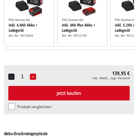
PXC-Starter-Kit
PXC-Starter-Kit
PXC-Starter-Kit
inkl. 4,0Ah Akku +
inkl. 4Ah Plus Akku +
inkl. 5,2Ah Ak
Ladegerät
Ladegerät
Ladegerät
Art.-Nr: 4512042
Art.-Nr: 4512159
Art.-Nr: 45121
139,95 €
-
+
inkl. MwSt., zzgl. Versand
Quantity
Jetzt kaufen
Produkt vergleichen
Akku-Druckreinigerpistole