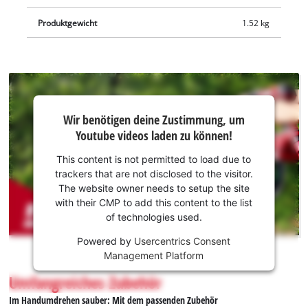
zusätzlichen Schutz des Power X-Change Akkus vor Nässe und
Produktgewicht
1.52 kg
Feuchtigkeit einfach über diesen gezogen wird. Die Lieferung
der Akku-Druckreinigerpistole HYPRESSO 18/24-1 erfolgt ohne
Akku und ohne Ladegerät. Diese sind separat erhältlich.
Wir
Wir benötigen deine Zustimmung, um
benötigen
Youtube videos laden zu können!
deine
Zustimmung,
This content is not permitted to load due to
um Youtube
trackers that are not disclosed to the visitor.
laden zu
The website owner needs to setup the site
können!
with their CMP to add this content to the list
of technologies used.
This
Powered by
Usercentrics Consent
content
Management Platform
is
not
Umfangreiches Zubehör
permitted
Im Handumdrehen sauber: Mit dem passenden Zubehör
to