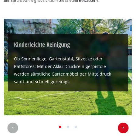
This content is not permitted to load due
der Sprühstrahl eignet sich zum Gießen und Bewässern.
to trackers that are not disclosed to the
visitor. The website owner needs to setup
the site with their CMP to add this content
to the list of technologies used.
Powered by
Usercentrics Consent
Management Platform
Kinderleichte Reinigung
Ob Sonnenliege, Gartenstuhl, Sitzecke oder
Raffstores: Mit der Akku-Druckreinigerpistole
werden sämtliche Gartenmöbel per Mitteldruck
sanft und schnell gereinigt.