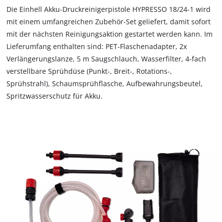
load
Die Einhell Akku-Druckreinigerpistole HYPRESSO 18/24-1 wird
due
mit einem umfangreichen Zubehör-Set geliefert, damit sofort
to
mit der nächsten Reinigungsaktion gestartet werden kann. Im
trackers
Lieferumfang enthalten sind: PET-Flaschenadapter, 2x
that
are
Verlängerungslanze, 5 m Saugschlauch, Wasserfilter, 4-fach
not
verstellbare Sprühdüse (Punkt-, Breit-, Rotations-,
disclosed
Sprühstrahl), Schaumsprühflasche, Aufbewahrungsbeutel,
to
Spritzwasserschutz für Akku.
the
visitor.
The
website
owner
needs
to
setup
the
site
with
their