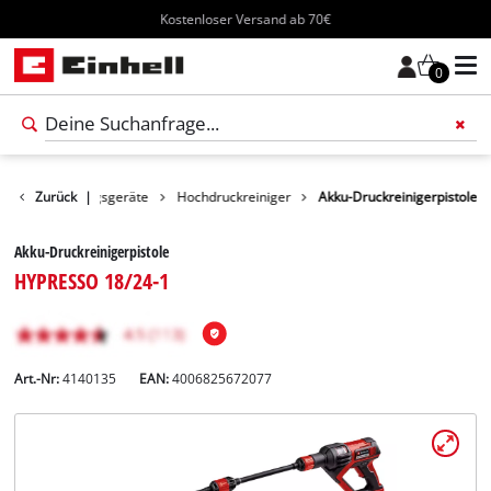
Kostenloser Versand ab 70€
0
te
Zurück
Reinigungsgeräte
|
Hochdruckreiniger
Akku-Druckreinigerpistole
Akku-Druckreinigerpistole
HYPRESSO 18/24-1
Art.-Nr:
4140135
EAN:
4006825672077