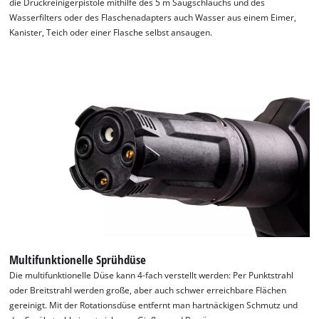
die Druckreinigerpistole mithilfe des 5 m Saugschlauchs und des
Wasserfilters oder des Flaschenadapters auch Wasser aus einem Eimer,
Kanister, Teich oder einer Flasche selbst ansaugen.
Multifunktionelle Sprühdüse
Wir benötigen deine Zustimmung, um
Die multifunktionelle Düse kann 4-fach verstellt werden: Per Punktstrahl
oder Breitstrahl werden große, aber auch schwer erreichbare Flächen
Google Maps laden zu können!
gereinigt. Mit der Rotationsdüse entfernt man hartnäckigen Schmutz und