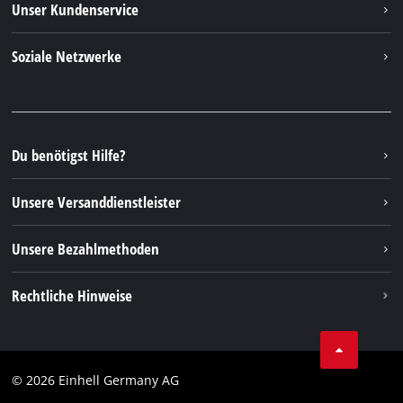
Unser Kundenservice
Über uns
Kontakt
Soziale Netzwerke
Nachhaltigkeit
Garantien & Produktregistrierung
Presseportal
Facebook
Ersatzteile & Bedienungsanleitungen
YouTube
Reparaturservice
Instagram
Du benötigst Hilfe?
FAQs
TikTok
Rücksendungen / Widerruf
Unsere Versanddienstleister
Pinterest
Verpackungsrichtlinien
Linkedin
Unsere Bezahlmethoden
Hinweise zur Batterieentsorgung
Vertrag widerrufen
Rechtliche Hinweise
AGB
Datenschutz
© 2026 Einhell Germany AG
Impressum